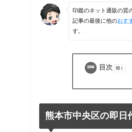
印鑑のネット通販の質
記事の最後に他の
おす
す。
目次
1
熊
本
市
熊本市中央区の即日
中
央
区