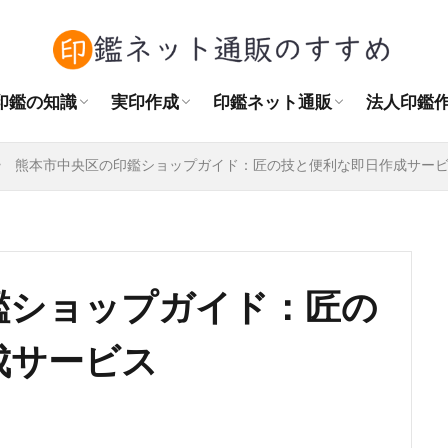
角印の正しい押し方
訂正印・捨印の使い方
認印とシャチハタの違い
印鑑をまっすぐ押す方法
結婚後の印鑑購入
作成場所
実印の相場
書体の種類
素材の種類
おすすめの大きさ
はんこプレミアムレビュー
はんこdeハンコレビュー
天章堂レビュー
印鑑の匠ドットコムレビュー
ハンコヤドットコムレビュー
Sirusiレビュー
法人印鑑
角印と認
自治会の
NPO法
印鑑の知識
実印作成
印鑑ネット通販
法人印鑑
角印の正しい押し方
訂正印・捨印の使い方
認印とシャチハタの違い
印鑑をまっすぐ押す方法
結婚後の印鑑購入
作成場所
実印の相場
書体の種類
素材の種類
おすすめの大きさ
はんこプレミアムレビュー
はんこdeハンコレビュー
天章堂レビュー
印鑑の匠ドットコムレビュー
ハンコヤドットコムレビュー
Sirusiレビュー
法人印鑑
角印と認
自治会の
NPO法
熊本市中央区の印鑑ショップガイド：匠の技と便利な即日作成サー
鑑ショップガイド：匠の
成サービス