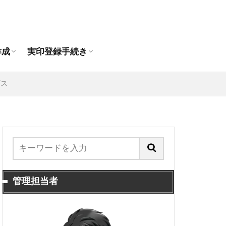
作成おすすめ通販店
印の違いは？
印鑑作成
人の印鑑作成
登録できる印鑑
代理人申請手順
抹消手続き
引っ越し時の印鑑登録手続き
作成
実印登録手続き
作成おすすめ通販店
印の違いは？
印鑑作成
人の印鑑作成
登録できる印鑑
代理人申請手順
抹消手続き
引っ越し時の印鑑登録手続き
ビス
管理担当者