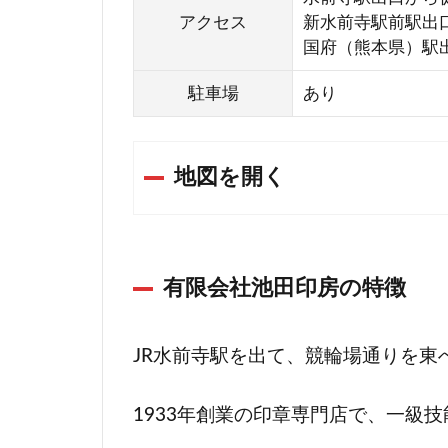
2
アクセス
新水前寺駅前駅出
熊
国府（熊本県）駅
本
市
駐車場
あり
中
央
区
地図を開く
の
手
彫
り
有限会社池田印房の特徴
の
印
鑑
JR水前寺駅を出て、競輪場通りを東
販
売
1933年創業の印章専門店で、一級
店