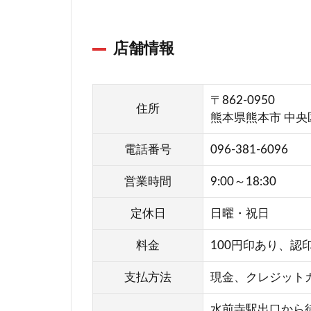
印
房
店舗情報
ミ
ス
タ
〒862-0950
ー
住所
熊本県熊本市 中央区
ミ
ニ
電話番号
096-381-6096
ッ
ト
営業時間
9:00～18:30
鶴
屋
定休日
日曜・祝日
百
貨
料金
100円印あり、認印
店
熊
支払方法
現金、クレジット
本
水前寺駅出口から