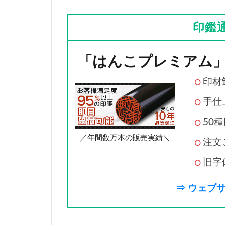
印鑑
「はんこプレミアム
印材
手仕
50
／年間数万本の販売実績＼
注文
旧字
⇒ ウェブ