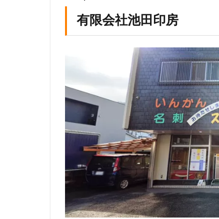
の
有限会社池田印房
即
日
作
成
の
印
鑑
販
売
店
有
限
会
社
池
田