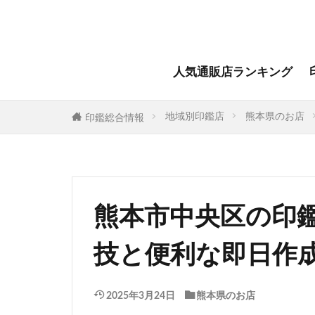
人気通販店ランキング
地域別印鑑店
熊本県のお店
印鑑総合情報
熊本市中央区の印
技と便利な即日作
2025年3月24日
熊本県のお店