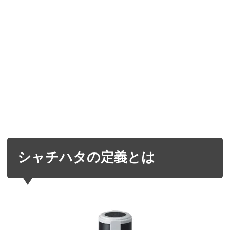
印
鑑
の
種
類
8
認
印
と
シ
ャ
チ
ハ
シャチハタの定義とは
タ
の
違
い
ま
と
め