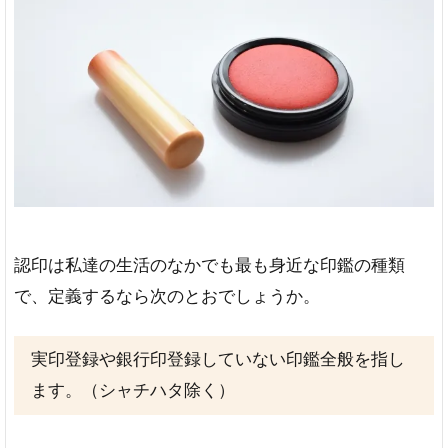
シ
ャ
チ
ハ
タ
の
定
義
と
は
3
認印は私達の生活のなかでも最も身近な印鑑の種類
認
印
で、定義するなら次のとおでしょうか。
と
シ
ャ
実印登録や銀行印登録していない印鑑全般を指し
チ
ます。（シャチハタ除く）
ハ
タ
の