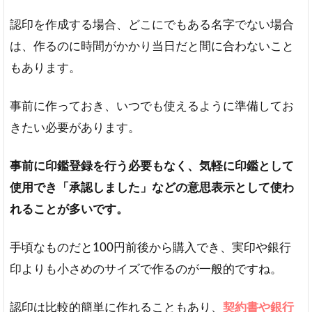
5
認印を作成する場合、どこにでもある名字でない場合
シ
ャ
は、作るのに時間がかかり当日だと間に合わないこと
チ
もあります。
ハ
タ
が
事前に作っておき、いつでも使えるように準備してお
ダ
きたい必要があります。
メ
な
書
事前に印鑑登録を行う必要もなく、気軽に印鑑として
類
使用でき「承認しました」などの意思表示として使わ
が
あ
れることが多いです。
る
３
手頃なものだと100円前後から購入でき、実印や銀行
つ
の
印よりも小さめのサイズで作るのが一般的ですね。
理
由
認印は比較的簡単に作れることもあり、
契約書や銀行