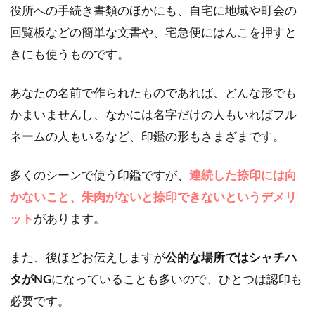
素
役所への手続き書類のほかにも、自宅に地域や町会の
材
回覧板などの簡単な文書や、宅急便にはんこを押すと
の
違
きにも使うものです。
い
4
あなたの名前で作られたものであれば、どんな形でも
シ
かまいませんし、なかには名字だけの人もいればフル
ャ
ネームの人もいるなど、印鑑の形もさまざまです。
チ
ハ
タ
多くのシーンで使う印鑑ですが、
連続した捺印には向
が
かないこと、朱肉がないと捺印できないというデメリ
ダ
メ
ット
があります。
な
書
類
また、後ほどお伝えしますが
公的な場所ではシャチハ
も
タがNG
になっていることも多いので、ひとつは認印も
あ
必要です。
る