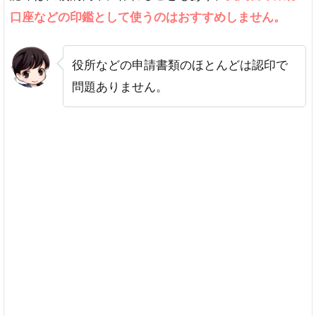
6
口座などの印鑑として使うのはおすすめしません。
シ
ャ
チ
役所などの申請書類のほとんどは認印で
ハ
タ
問題ありません。
と
認
印
の
選
び
方
の
違
い
7
そ
の
他
の