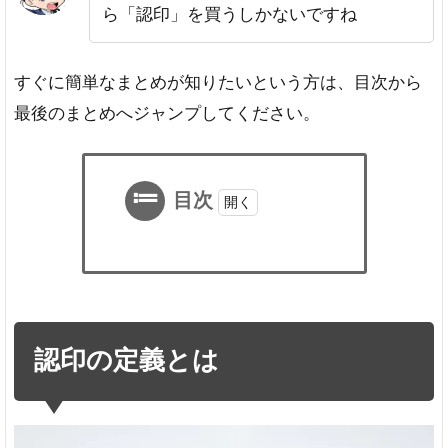
ら「認印」を買うしかないですね
すぐに簡単なまとめが知りたいという方は、目次から
最後のまとめへジャンプしてください。
目次
1
認
印
の
定
認印の定義とは
義
と
は
2