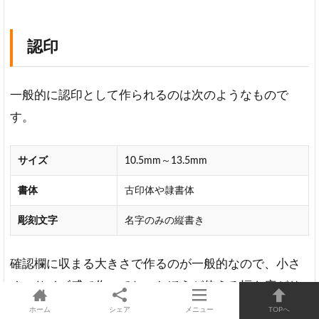
認印
一般的に認印として作られるのは次のようなもので
す。
サイズ
10.5mm～13.5mm
書体
古印体や隷書体
彫刻文字
名字のみの縦書き
確認欄に収まる大きさで作るのが一般的なので、小さ
めのサイズ感で作っておいたほうが使える幅も広がり
ます。
ホーム
シェア
メニュー
TOPへ