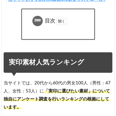
目次
1
実
印
素
材
実印素材人気ランキング
人
気
ラ
ン
当サイトでは、20代から60代の男女100人（男性：47
キ
人、女性：53人）に
「実印に選びたい素材」について
ン
グ
独自にアンケート調査を行いランキングの根拠にして
男
います。
性