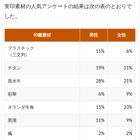
に
実印素材の人気アンケートの結果は次の表のとおりで
人
気
した。
の
実
印
印鑑素材
男性
女性
素
材
プラスチック
11%
6%
ラ
（三文判）
ン
キ
チタン
19%
11%
ン
グ
黒水牛
28%
21%
女
彩華
6%
9%
性
に
オランダ牛角
15%
23%
人
気
黒壇
11%
9%
の
実
楓
2%
2%
印