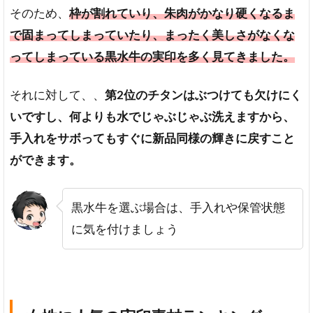
ぎ）
そのため、
枠が割れていり、朱肉がかなり硬くなるま
彩
で固まってしまっていたり、まったく美しさがなくな
樺・
ってしまっている黒水牛の実印を多く見てきました。
アグ
ニ
それに対して、、
第2位のチタンはぶつけても欠けにく
琥珀
（こ
いですし、何よりも水でじゃぶじゃぶ洗えますから、
は
手入れをサボってもすぐに新品同様の輝きに戻すこと
く）
ができます。
黒
水
牛
黒水牛を選ぶ場合は、手入れや保管状態
オ
に気を付けましょう
ラ
ン
ダ
水
牛