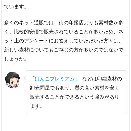
ダン
ています。
トツ
に多
い
多くのネット通販では、街の印鑑店よりも素材数が多
「は
んこ
く、比較的安価で販売されていることが多いため、ネ
プレ
ット上のアンケートにお答えしていただいた方々は、
ミア
新しい素材についてもご存じの方が多いのではないで
ム」
しょうか。
おし
ゃれ
なチ
タン
「
はんこプレミアム
」などは印鑑素材の
素材
卸売問屋でもあり、質の高い素材を安く
がそ
ろっ
販売することができるという強みがあり
てい
ます。
る
「印
鑑の
匠ド