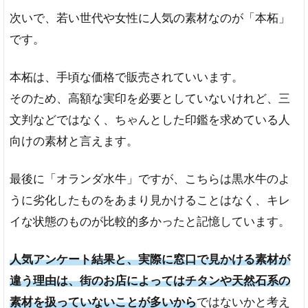
牛
次いで、若い世代や女性に人気の素材なのが「本柘」
です。
6
実
印
本柘は、手頃な価格で販売されていいます。
素
そのため、高額な実印を必要としていないけれど、三
材
の
文判などではなく、ちゃんとした印鑑を求めている人
豊
向けの素材と言えます。
富
な
通
最後に「オランダ水牛」ですが、こちらは黒水牛のよ
販
うに劣化したものをあまり見かけることはなく、キレ
サ
イ
イな状態のものが比較的多かったと記憶しています。
ト
取り
人気アンケート結果と、実際に窓口で見かける素材が
扱い
違う理由は、街のお店によってはチタンや天然石系の
素材
数が
素材を扱っていないことが多いから
ではないかと考え