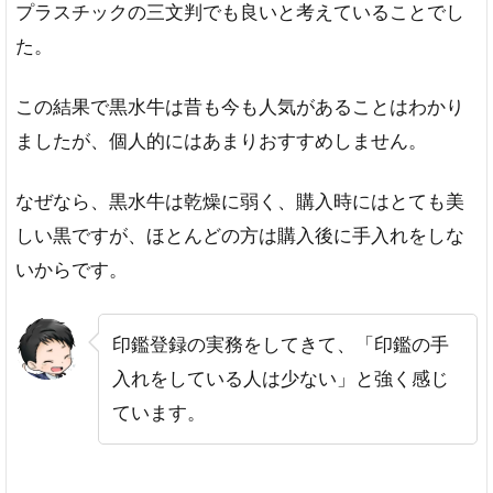
類
プラスチックの三文判でも良いと考えていることでし
と
た。
特
徴
を
この結果で黒水牛は昔も今も人気があることはわかり
解
ましたが、個人的にはあまりおすすめしません。
説
柘
なぜなら、黒水牛は乾燥に弱く、購入時にはとても美
（つ
げ・
しい黒ですが、ほとんどの方は購入後に手入れをしな
あか
いからです。
ね）
黒壇
（こ
印鑑登録の実務をしてきて、「印鑑の手
くた
入れをしている人は少ない」と強く感じ
ん）
ています。
杉・
屋久
杉
（す