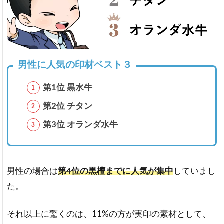
材
ラ
ン
キ
ン
グ
男性に人気の印材ベスト３
3
第1位 黒水牛
実
印
第2位 チタン
に
使
第3位 オランダ水牛
わ
れ
る
人
男性の場合は
第4位の黒檀までに人気が集中
していまし
気
素
た。
材
の
それ以上に驚くのは、11%の方が実印の素材として、
種