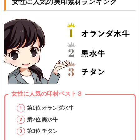
女性に人気の実印素材ランキング
象
牙
チ
タ
ン
系
パ
ワ
ー
ス
ト
ー
ン
女性に人気の印材ベスト３
系
印
第1位 オランダ水牛
鑑
素
第2位 黒水牛
材
第3位 チタン
比
較