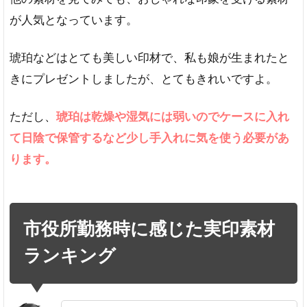
高
が人気となっています。
級
感
の
琥珀などはとても美しい印材で、私も娘が生まれたと
あ
きにプレゼントしましたが、とてもきれいですよ。
る
素
材
ただし、
琥珀は乾燥や湿気には弱いのでケースに入れ
2.
て日陰で保管するなど少し手入れに気を使う必要があ
押
ります。
し
や
す
さ
市役所勤務時に感じた実印素材
3.耐
久
ランキング
性・
手入
れの
しや