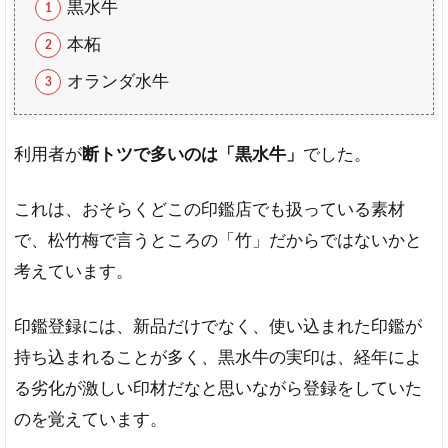
黒水牛
の
実
本柘
印
素
オランダ水牛
材
３
選
利用者が
断トツで多いのは「黒水牛」
でした。
1.
チ
これは、おそらくどこの印鑑店でも扱っている素材
タ
ン
で、松竹梅で言うところの「竹」だからではないかと
2.
考えています。
彩
樺
印鑑登録には、新品だけでなく、使い込まれた印鑑が
3.
持ち込まれることが多く、黒水牛の実印は、経年によ
オ
ラ
る劣化が激しい印材だなと思いながら登録をしていた
ン
のを覚えています。
ダ
水