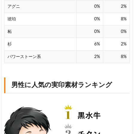
素
アグニ
0%
2%
材
ラ
琥珀
0%
8%
ン
キ
柘
0%
0%
ン
グ
杉
6%
2%
2
パワーストーン系
2%
8%
市
役
所
勤
務
男性に人気の実印素材ランキング
時
に
感
じ
た
実
印
素