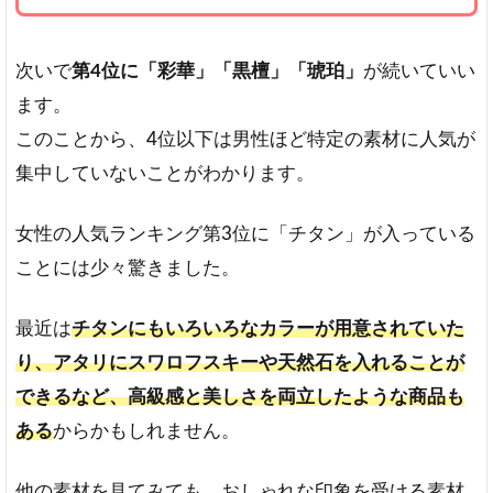
表
を
開
次いで
第4位に「彩華」「黒檀」「琥珀」
が続いていい
く
ます。
4
このことから、4位以下は男性ほど特定の素材に人気が
実
集中していないことがわかります。
印
素
材
女性の人気ランキング第3位に「チタン」が入っている
を
選
ことには少々驚きました。
ぶ
４
最近は
チタンにもいろいろなカラーが用意されていた
つ
の
り、アタリにスワロフスキーや天然石を入れることが
ポ
できるなど、高級感と美しさを両立したような商品も
イ
ン
ある
からかもしれません。
ト
1.
他の素材を見てみても、おしゃれな印象を受ける素材