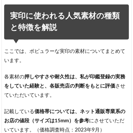
ット
コ
実印に使われる人気素材の種類
ム」
おし
と特徴を解説
ゃれ
な高
級印
材が
ここでは、ポピュラーな実印の素材についてまとめて
豊富
います。
な
「平
安
各素材の
押しやすさや耐久性は、私が印鑑登録の実務
堂」
をしていた経験と、各販売店の判断をもとに評価
させ
7
ていただいています。
印鑑
素材
の人
記載している
価格帯については、ネット通販専業系の
気に
お店の値段（サイズは15mm）を参考
にさせていただ
関す
る
いています。（価格調査時点：2023年9月）