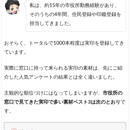
すい
私は、約15年の市役所勤務経験があり、
素材
そのうちの4年間、住民登録や印鑑登録を
4.風
担当してきました。
水・
運気
など
おそらく、トータルで1000本程度は実印を登録してき
の運
勢に
ています。
関す
る素
材
実際に窓口に持って来られる実印の素材は、先にご紹
介した人気アンケートの結果とは全く違いました。
5
当
サ
主観的な順位づけにはなってしまいますが、
市役所の
イ
窓口で見てきた実印で多い素材ベスト3は次のとおり
で
ト
お
す。
す
す
め