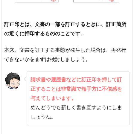
所
文
字
を
訂正印とは、文書の一部を訂正するときに、訂正箇所
削
の近くに押印するもののこと
です。
除
す
る
本来、文書を訂正する事態が発生した場合は、再発行
場
できないかをまずは検討しましょう。
合
の
使
請求書や履歴書などに訂正印を押して訂
い
方
正することは非常識で相手方に不信感を
文
与えてしまいます。
字
めんどうでも新しく書き直すようにしま
を
訂
しょうね。
正
す
る