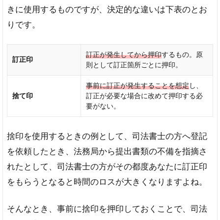
きに使用するものですが、決定的な違いは下表のとお
い
りです。
2
訂
正
訂正が発生してから押印
するもの。原
訂正印
印
則として訂正箇所ごとに押印。
と
は
事前に訂正が発生することを想定
し、
捨て印
訂正が必要な場合に改めて押印する必
訂
要がない。
正
印
に
捨印を使用するときの例として、司法書士の方へ登記
使
え
を依頼したとき、法務局から提出書類の不備を指摘さ
る
れたとして、司法書士の方がその都度あなたに訂正印
ハ
ン
をもらうとなると時間のロスが大きくなりますよね。
コ
3
そんなとき、事前に捨印を押印しておくことで、司法
訂