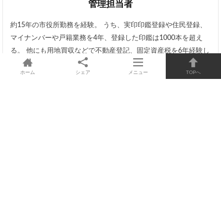
管理担当者
約15年の市役所勤務を経験。 うち、実印印鑑登録や住民登録、
マイナンバーや戸籍業務を4年、登録した印鑑は1000本を超え
る。 他にも用地買収などで不動産登記、固定資産税を6年経験し
不動産関係の実印使用にも精通しています。 その経験から、実
ホーム
シェア
メニュー
TOPへ
印に関する情報を丁寧にお伝えします。
運営会社情報
役所手続き
近くの印鑑店
その他の地域の印鑑店