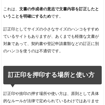
捨
これは、
文書の作成者の意志で文書内容を訂正したと
印
と
いうことを明確にするため
です。
は
捨
訂正印としてサイズの小さなサイズのハンコをすすめ
印
ているサイトもありますが、あくまでも軽微な文書が
を
押
対象であって、契約書や登記申請書類などの訂正に別
印
のハンコを使うのは不適切です。
す
る
場
所
と
訂正印を押印する場所と使い方
使
い
方
訂正印や捨印の押す場所や使い方は、原則として具体
捨
印
的なルールが法律で定められているわけではありませ
を