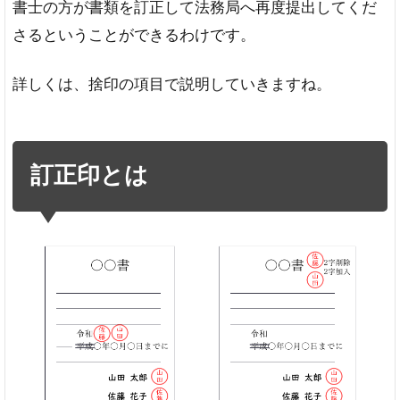
書士の方が書類を訂正して法務局へ再度提出してくだ
正
さるということができるわけです。
印
を
押
詳しくは、捨印の項目で説明していきますね。
印
す
る
場
所
訂正印とは
と
使
い
方
訂
正
印
を
押
す
場