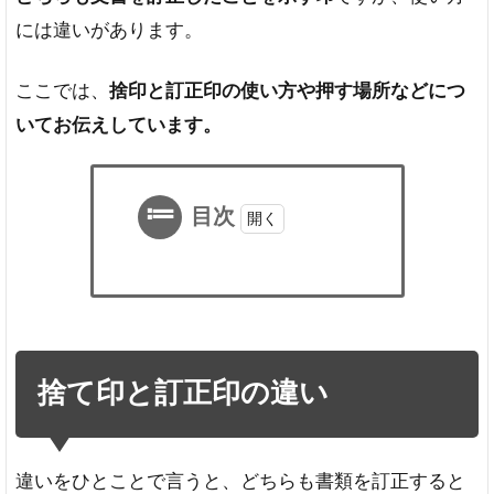
には違いがあります。
ここでは、
捨印と訂正印の使い方や押す場所などにつ
いてお伝えしています。
目次
1
捨
て
印
と
捨て印と訂正印の違い
訂
正
印
の
違いをひとことで言うと、どちらも書類を訂正すると
違