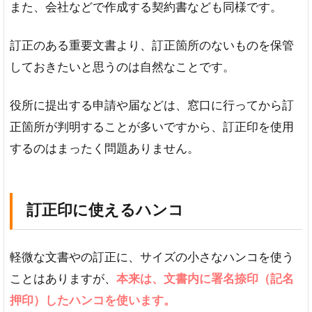
また、会社などで作成する契約書なども同様です。
場
合
の
訂正のある重要文書より、訂正箇所のないものを保管
使
しておきたいと思うのは自然なことです。
い
方
役所に提出する申請や届などは、窓口に行ってから訂
文
字
正箇所が判明することが多いですから、訂正印を使用
を
するのはまったく問題ありません。
加
入
す
る
訂正印に使えるハンコ
場
合
の
軽微な文書やの訂正に、サイズの小さなハンコを使う
使
い
ことはありますが、
本来は、文書内に署名捺印（記名
方
押印）したハンコを使います。
4