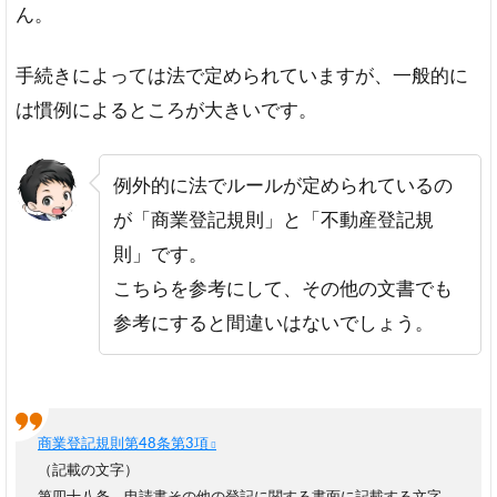
ん。
使
う
書
手続きによっては法で定められていますが、一般的に
類
は慣例によるところが大きいです。
の
例
5
例外的に法でルールが定められているの
捨
が「商業登記規則」と「不動産登記規
印
を
則」です。
押
こちらを参考にして、その他の文書でも
す
と
参考にすると間違いはないでしょう。
き
の
注
意
点
商業登記規則第48条第3項
（記載の文字）
第四十八条 申請書その他の登記に関する書面に記載する文字