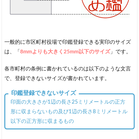
で
2
銀
行
印
や
一般的に市区町村役場で印鑑登録できる実印のサイズ
認
は、「
8mmよりも大きく25mm以下のサイズ
」です。
印
と
の
各市町村の条例に書かれているのは以下のような文言
サ
で、登録できないサイズが書かれています。
イ
ズ
印鑑登録できないサイズ
比
較
印面の大きさが1辺の長さ25ミリメートルの正方
一
形に収まらないもの及び1辺の長さ8ミリメートル
般
以下の正方形に収まるもの
的
な
認