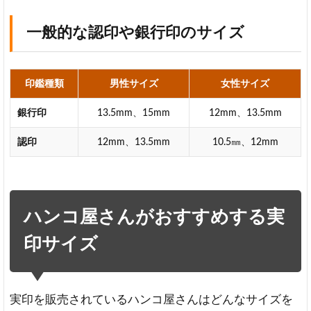
の
目
一般的な認印や銀行印のサイズ
安
5
お
印鑑種類
男性サイズ
女性サイズ
札
を
銀行印
13.5mm、15mm
12mm、13.5mm
使
っ
認印
12mm、13.5mm
10.5㎜、12mm
て
実
印
サ
イ
ハンコ屋さんがおすすめする実
ズ
を
印サイズ
イ
メ
ー
ジ
実印を販売されているハンコ屋さんはどんなサイズを