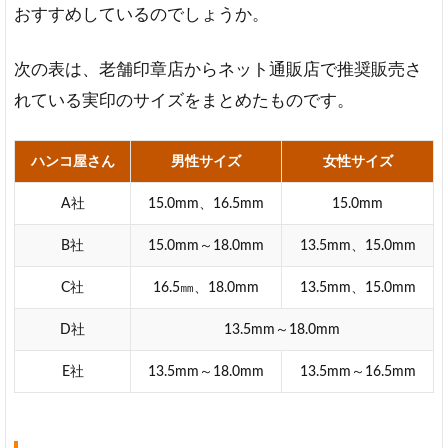
す
おすすめしているのでしょうか。
る
6
次の表は、老舗印章店からネット通販店で推奨販売さ
実印
れている実印のサイズをまとめたものです。
のサ
イズ
に関
ハンコ屋さん
男性サイズ
女性サイズ
する
FAQ
A社
15.0mm、16.5mm
15.0mm
B社
15.0mm～18.0mm
13.5mm、15.0mm
C社
16.5㎜、18.0mm
13.5mm、15.0mm
D社
13.5mm～18.0mm
E社
13.5mm～18.0mm
13.5mm～16.5mm