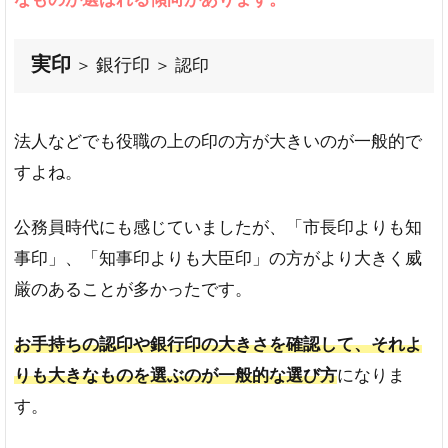
は
大
き
実印
銀行印
＞
＞ 認印
め
を
選
ぶ
法人などでも役職の上の印の方が大きいのが一般的で
サ
すよね。
イ
ズ
公務員時代にも感じていましたが、「市長印よりも知
ご
と
事印」、「知事印よりも大臣印」の方がより大きく威
の
厳のあることが多かったです。
適
し
た
お手持ちの認印や銀行印の大きさを確認して、それよ
彫
刻
りも大きなものを選ぶのが一般的な選び方
になりま
文
す。
字
数