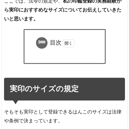
ここでは、法令の規定や、
私の印鑑登録の実務経験か
ら実印におすすめなサイズについてお伝えしていきた
いと思います。
目次
1
実
印
の
サ
実印のサイズの規定
イ
ズ
の
規
そもそも実印として登録できるはんこのサイズは法律
定
や条例で決まっています。
個人