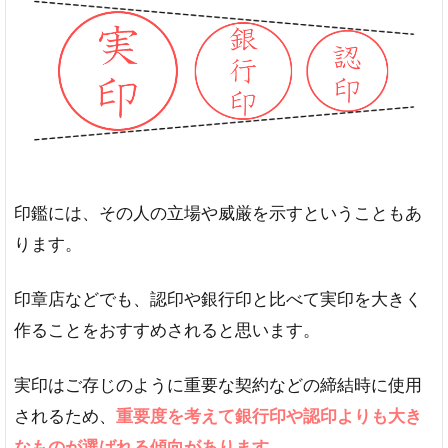
が
大
き
い
こ
と
が
多
い
画
印鑑には、その人の立場や威厳を示すということもあ
数
ります。
や
彫
刻
印章店などでも、認印や銀行印と比べて実印を大きく
文
字
作ることをおすすめされると思います。
数
多
実印はご存じのように重要な契約などの締結時に使用
い
場
されるため、
重要度を考えて銀行印や認印よりも大き
合
なものが選ばれる傾向があります。