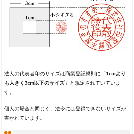
め
す
る
実
印
サ
イ
ズ
みん
なは
どの
法人の代表者印のサイズは商業登記規則に「
1cmより
サイ
ズを
も大きく3cm以下のサイズ
」と規定されていていま
選ん
す。
でい
る？
個人の場合と同じく、法令には登録できないサイズが
4
実
書かれています。
印
サ