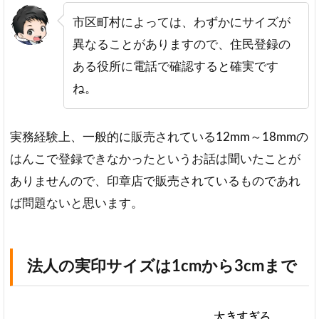
印
市区町村によっては、わずかにサイズが
や
銀
異なることがありますので、住民登録の
行
ある役所に電話で確認すると確実です
印
の
ね。
サ
イ
ズ
実務経験上、一般的に販売されている12mm～18mmの
3
はんこで登録できなかったというお話は聞いたことが
ハ
ありませんので、印章店で販売されているものであれ
ン
コ
ば問題ないと思います。
屋
さ
ん
が
法人の実印サイズは1cmから3cmまで
お
す
す