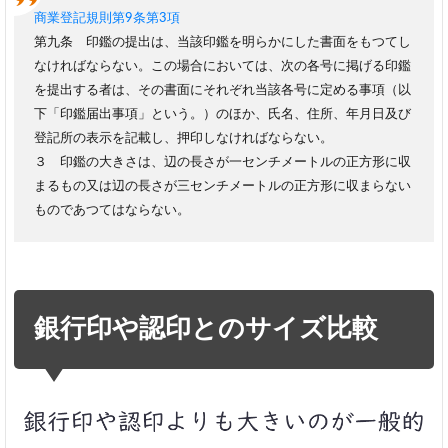
イ
商業登記規則第9条第3項
ズ
第九条 印鑑の提出は、当該印鑑を明らかにした書面をもつてし
の
なければならない。この場合においては、次の各号に掲げる印鑑
選
び
を提出する者は、その書面にそれぞれ当該各号に定める事項（以
方
下「印鑑届出事項」という。）のほか、氏名、住所、年月日及び
登記所の表示を記載し、押印しなければならない。
男性は
３ 印鑑の大きさは、辺の長さが一センチメートルの正方形に収
15mmor16.5mm、
女性は
まるもの又は辺の長さが三センチメートルの正方形に収まらない
13.5mmor15mmが
ものであつてはならない。
おすすめ
夫
婦
の
場
銀行印や認印とのサイズ比較
合
は
夫
の
方