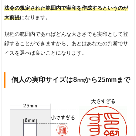
の実
法令の規定された範囲内で実印を作成するというのが
印サ
イズ
大前提
になります。
は8㎜
から
25mm
規程の範囲内であればどんな大きさでも実印として登
まで
録することができますから、あとはあなたの判断でサ
法
イズを選べば良いことになります。
人
の
実
印
個人の実印サイズは8㎜から25mmまで
サ
イ
ズ
は
1cm
か
ら
3cm
ま