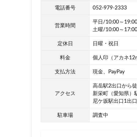
有
電話番号
052-979-2333
限
会
平日/10:00～19:0
社
営業時間
土曜/10:00～17:0
有
喜
定休日
日曜・祝日
堂
名
料金
個人印（アカネ12m
駅
西
支払方法
現金、PayPay
口
高岳駅2出口から徒
店
アクセス
新栄町（愛知県）駅
ミ
尼ケ坂駅出口1出口
ス
タ
駐車場
調査中
ー
ミ
ニ