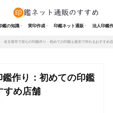
角印の正しい押し方
訂正印・捨印の使い方
認印とシャチハタの違い
印鑑をまっすぐ押す方法
結婚後の印鑑購入
作成場所
実印の相場
書体の種類
素材の種類
おすすめの大きさ
はんこプレミアムレビュー
はんこdeハンコレビュー
天章堂レビュー
印鑑の匠ドットコムレビュー
ハンコヤドットコムレビュー
Sirusiレビュー
法人印鑑
角印と認
自治会の
NPO法
印鑑の知識
実印作成
印鑑ネット通販
法人印鑑
角印の正しい押し方
訂正印・捨印の使い方
認印とシャチハタの違い
印鑑をまっすぐ押す方法
結婚後の印鑑購入
作成場所
実印の相場
書体の種類
素材の種類
おすすめの大きさ
はんこプレミアムレビュー
はんこdeハンコレビュー
天章堂レビュー
印鑑の匠ドットコムレビュー
ハンコヤドットコムレビュー
Sirusiレビュー
法人印鑑
角印と認
自治会の
NPO法
名古屋市で安心の印鑑作り：初めての印鑑も格安で作れるおすすめ
印鑑作り：初めての印鑑
すすめ店舗