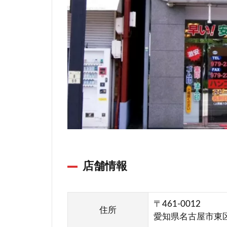
販
売
店
ハ
ン
コ
卸
売
セ
ン
タ
ー
名
店舗情報
古
屋
東
〒461-0012
住所
店
愛知県名古屋市東区