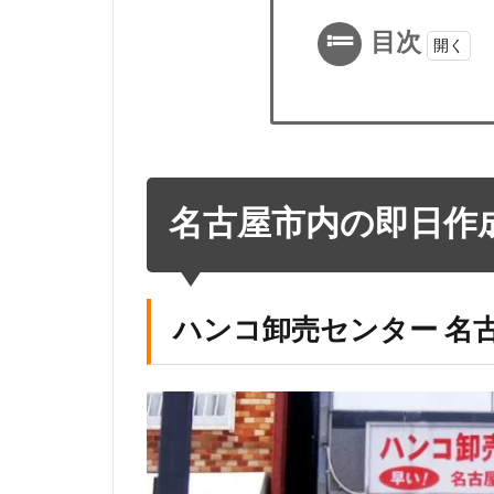
目次
1
名
古
屋
名古屋市内の即日作
市
内
の
即
ハンコ卸売センター 名
日
作
成
の
印
鑑