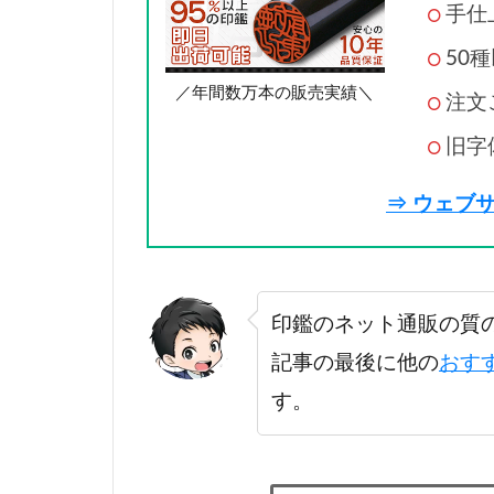
手仕
50
／年間数万本の販売実績＼
注文
旧字
⇒ ウェブ
印鑑のネット通販の質
記事の最後に他の
おす
す。