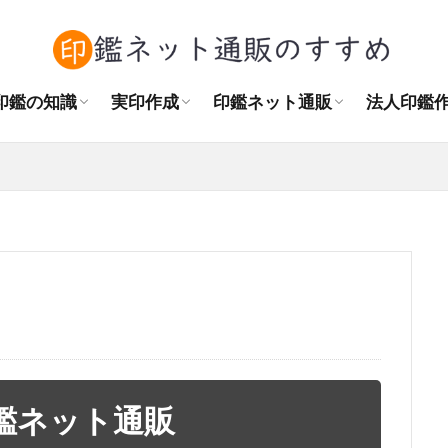
角印の正しい押し方
訂正印・捨印の使い方
認印とシャチハタの違い
印鑑をまっすぐ押す方法
結婚後の印鑑購入
作成場所
実印の相場
書体の種類
素材の種類
おすすめの大きさ
はんこプレミアムレビュー
はんこdeハンコレビュー
天章堂レビュー
印鑑の匠ドットコムレビュー
ハンコヤドットコムレビュー
Sirusiレビュー
法人印鑑
角印と認
自治会の
NPO法
印鑑の知識
実印作成
印鑑ネット通販
法人印鑑
角印の正しい押し方
訂正印・捨印の使い方
認印とシャチハタの違い
印鑑をまっすぐ押す方法
結婚後の印鑑購入
作成場所
実印の相場
書体の種類
素材の種類
おすすめの大きさ
はんこプレミアムレビュー
はんこdeハンコレビュー
天章堂レビュー
印鑑の匠ドットコムレビュー
ハンコヤドットコムレビュー
Sirusiレビュー
法人印鑑
角印と認
自治会の
NPO法
鑑ネット通販