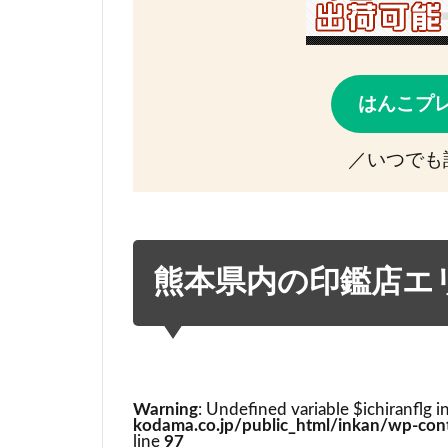
はんこプ
／いつでも
熊本県内の印鑑店エ
Warning
: Undefined variable $ichiranflg i
kodama.co.jp/public_html/inkan/wp-cont
line
97