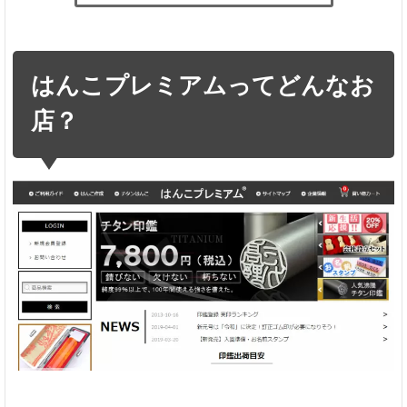
はん
こプ
レミ
アム
はんこプレミアムってどんなお
って
どん
店？
なお
店？
シ
ョ
ッ
プ
概
要
取
り
扱
い
書
体