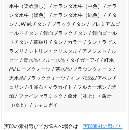
ら
水牛（染め無し） / オランダ水牛（中色） / オラ
商
ンダ水牛（淡色） / オランダ水牛（純色） / チタ
品
ン / JW 純チタン / ブラックチタン / プレミアムゴ
到
着
ールドチタン / 鏡面ブラックチタン / 鏡面ゴール
ま
ドチタン / 革張りチタン / カラーチタン / ラピス
で
の
ラズリ / シトリン / クリスタル / アメジスト / ル
流
ビー / 青水晶/ブルー水晶 / タイガーアイ / 紅水
れ
晶/ローズクォーツ / 茶水晶/ブラウンクォーツ /
7
黒水晶/ブラッククォーツ / インド翡翠/アベンチ
はん
こプ
ュリン / 孔雀石 / マラカイト / フルカーボン / 琥
レミ
珀 / ファインセラミック / 象牙（並上） / 象牙
アム
に関
（極上） / シャコガイ
する
FAQ
実印の素材選びでお悩みの場合は「
実印素材の選び方