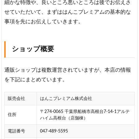
細かな特徴や、良いところ悪いところは後でお伝えさ
個
人・
せていただいて、まずははんこプレミアムの基本的な
法人
事項を先にお伝えしていきます。
のセ
ット
販売
が充
ショップ概要
実
2
は
通販ショップは複数運営されていますが、本店の情報
ん
を下記にまとめています。
こ
プ
レ
販売会社
はんこプレミアム株式会社
ミ
ア
〒274-0065 千葉県船橋市高根台7-14-1アルテ
ム
住所
ハイム高根台（店舗棟）
の
評
電話番号
047-489-5595
価