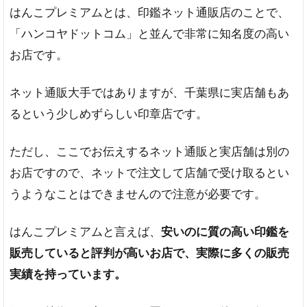
はんこプレミアムとは、印鑑ネット通販店のことで、
取
り
「ハンコヤドットコム」と並んで非常に知名度の高い
扱
お店です。
い
印
鑑
ネット通販大手ではありますが、千葉県に実店舗もあ
素
るという少しめずらしい印章店です。
材
取
ただし、ここでお伝えするネット通販と実店舗は別の
り
扱
お店ですので、ネットで注文して店舗で受け取るとい
い
うようなことはできませんので注意が必要です。
サ
イ
ズ
はんこプレミアムと言えば、
安いのに質の高い印鑑を
こ
販売していると評判が高いお店で、実際に多くの販売
だ
実績を持っています。
わ
り