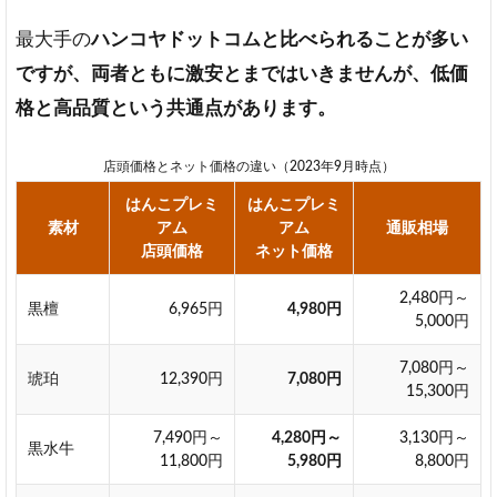
最大手の
ハンコヤドットコムと比べられることが多い
ですが、両者ともに激安とまではいきませんが、低価
格と高品質という共通点があります。
店頭価格とネット価格の違い（2023年9月時点）
はんこプレミ
はんこプレミ
素材
アム
アム
通販相場
店頭価格
ネット価格
2,480円～
黒檀
6,965円
4,980円
5,000円
7,080円～
琥珀
12,390円
7,080円
15,300円
7,490円～
4,280円～
3,130円～
黒水牛
11,800円
5,980円
8,800円