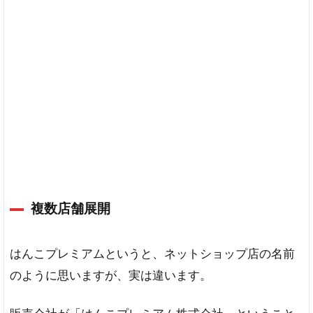
て
い
る
高
品
質
低
価
格
の
素
材
手
複数店舗展開
彫
り
対
はんこプレミアムというと、ネットショップ店の名前
応
が
のように思いますが、実は違います。
あ
る