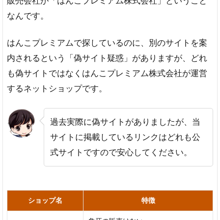
販売会社が「はんこプレミアム株式会社」ということ
安
なんです。
全
な
印
はんこプレミアムで探しているのに、別のサイトを案
影
内されるという「偽サイト疑惑」がありますが、どれ
プ
レ
も偽サイトではなくはんこプレミアム株式会社が運営
ビ
するネットショップです。
ュ
ー
機
能
過去実際に偽サイトがありましたが、当
サイトに掲載しているリンクはどれも公
ハ
ン
式サイトですので安心してください。
コ
ヤ
ド
ッ
ト
ショップ名
特徴
コ
ム