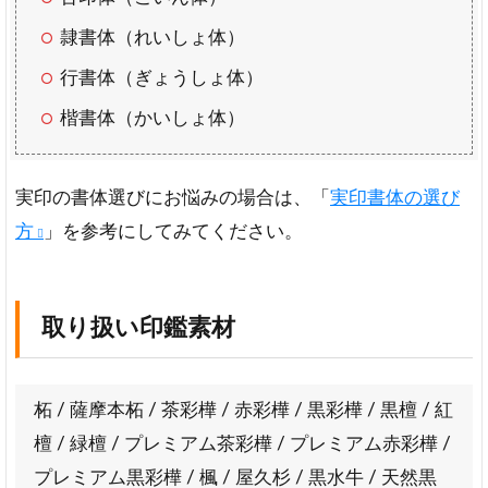
想
隷書体（れいしょ体）
【体
験
行書体（ぎょうしょ体）
談】
楷書体（かいしょ体）
6
は
ん
実印の書体選びにお悩みの場合は、「
実印書体の選び
こ
プ
方
」を参考にしてみてください。
レ
ミ
ア
ム
取り扱い印鑑素材
購
入
手
順
柘 / 薩摩本柘 / 茶彩樺 / 赤彩樺 / 黒彩樺 / 黒檀 / 紅
注
檀 / 緑檀 / プレミアム茶彩樺 / プレミアム赤彩樺 /
文
プレミアム黒彩樺 / 楓 / 屋久杉 / 黒水牛 / 天然黒
か