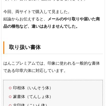
珀
割
今回、両サイトで購入して見ました。
引
キ
結論からお伝えすると、
メールのやり取りや届いた商
ャ
品の梱包など、違いはありませんでした。
ン
ペ
ー
ン
が
取り扱い書体
お
得
はんこプレミアムでは、印象に使われる一般的な書体
5
である印章六体に対応しています。
はん
こプ
レミ
アム
印相体（いんそう体）
を利
用し
篆書体（てんしょ体）
た私
古印体（こいん体）
の感