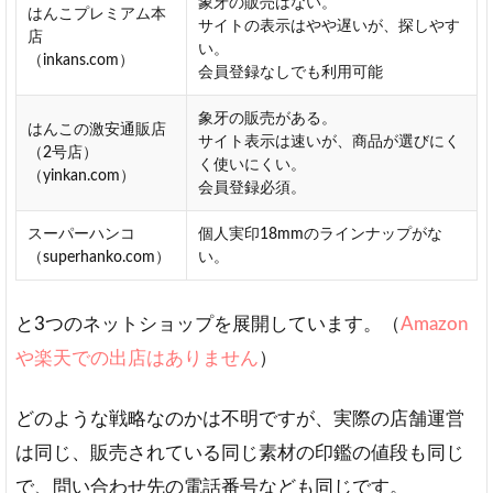
象牙の販売はない。
はんこプレミアム本
と
サイトの表示はやや遅いが、探しやす
店
の
い。
（inkans.com）
比
会員登録なしでも利用可能
較
象牙の販売がある。
はんこの激安通販店
3
サイト表示は速いが、商品が選びにく
（2号店）
は
く使いにくい。
（yinkan.com）
ん
会員登録必須。
こ
プ
スーパーハンコ
個人実印18mmのラインナップがな
レ
（superhanko.com）
い。
ミ
ア
ム
と3つのネットショップを展開しています。（
Amazon
の
や楽天での出店はありません
）
口
コ
ミ
どのような戦略なのかは不明ですが、実際の店舗運営
4
は同じ、販売されている同じ素材の印鑑の値段も同じ
琥
で、問い合わせ先の電話番号なども同じです。