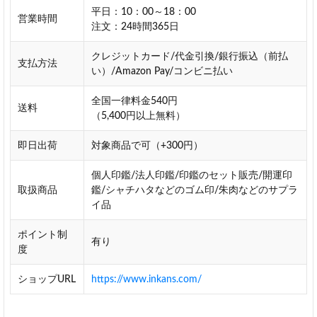
レ
平日：10：00～18：00
ビ
営業時間
注文：24時間365日
ュ
ー
クレジットカード/代金引換/銀行振込（前払
支払方法
個
い）/Amazon Pay/コンビニ払い
人
情
全国一律料金540円
送料
報
（5,400円以上無料）
の
取
即日出荷
対象商品で可（+300円）
り
扱
個人印鑑/法人印鑑/印鑑のセット販売/開運印
い
取扱商品
鑑/シャチハタなどのゴム印/朱肉などのサプラ
に
イ品
つ
い
ポイント制
有り
て
度
を
明
ショップURL
https://www.inkans.com/
記
し