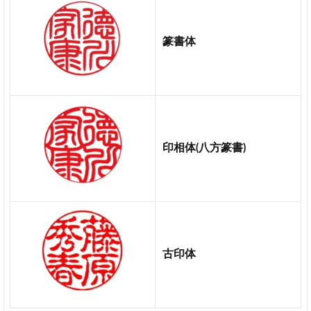
手彫
りな
のに
篆書体
納期
は早
い
メ
ー
ル
で
印相体(八方篆書)
の
印
影
プ
レ
ビ
ュ
古印体
ー
が
不
便