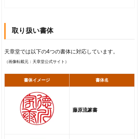
敵
味
の
あ
取り扱い書体
る
彫
刻
天章堂では以下の4つの書体に対応しています。
丁
（画像転載元：
天章堂公式サイト
）
寧
に
納
書体イメージ
書体名
品
し
て
く
藤原流篆書
れ
る
手書
き・