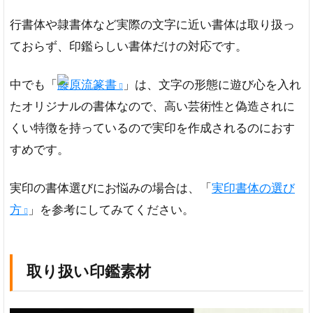
ア
行書体や隷書体など実際の文字に近い書体は取り扱っ
タ
リ
ておらず、印鑑らしい書体だけの対応です。
が
付
中でも「
藤原流篆書
」は、文字の形態に遊び心を入れ
け
ら
たオリジナルの書体なので、高い芸術性と偽造されに
れ
くい特徴を持っているので実印を作成されるのにおす
な
い
すめです。
ケ
ー
実印の書体選びにお悩みの場合は、「
実印書体の選び
ス
方
」を参考にしてみてください。
の
選
択
肢
取り扱い印鑑素材
が
少
な