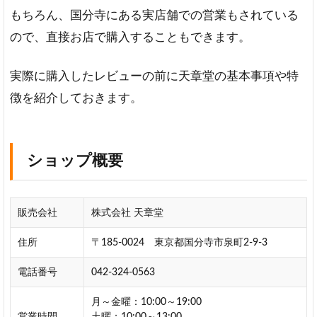
イ
もちろん、国分寺にある実店舗での営業もされている
ズ
ので、直接お店で購入することもできます。
手
書
実際に購入したレビューの前に天章堂の基本事項や特
き
文
徴を紹介しておきます。
字
で
こ
だ
ショップ概要
わ
り
の
販売会社
株式会社 天章堂
印
鑑
住所
〒185-0024 東京都国分寺市泉町2-9-3
に
2
電話番号
042-324-0563
天
月～金曜：10:00～19:00
章
営業時間
土曜：10:00～13:00
堂