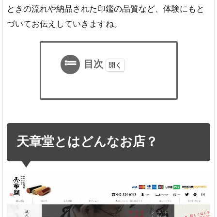
ときの流れや納品された印鑑の品質など、体験にもと
づいてお伝えしていきますね。
目次
1
天章
堂と
はど
んな
天章堂とはどんなお店？
お
店？
シ
ョ
ッ
プ
概