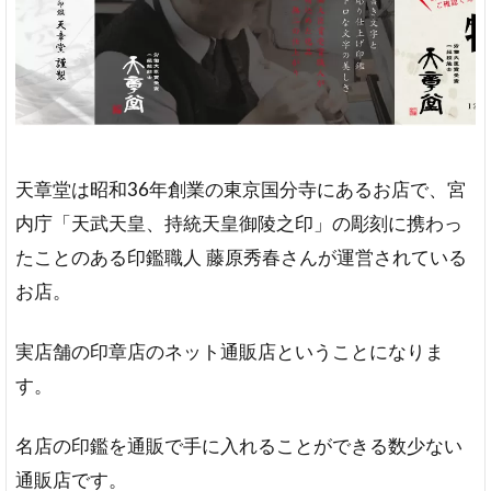
要
取
り
扱
い
書
体
天章堂は昭和36年創業の東京国分寺にあるお店で、宮
取
り
内庁「天武天皇、持統天皇御陵之印」の彫刻に携わっ
扱
たことのある印鑑職人 藤原秀春さんが運営されている
い
お店。
印
鑑
素
実店舗の印章店のネット通販店ということになりま
材
す。
取
り
扱
名店の印鑑を通販で手に入れることができる数少ない
い
通販店です。
サ