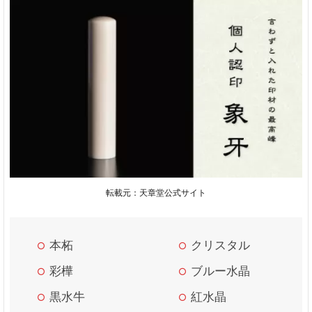
い
3
購
入
体
験
談
ま
と
め
転載元：天章堂公式サイト
本柘
クリスタル
彩樺
ブルー水晶
黒水牛
紅水晶