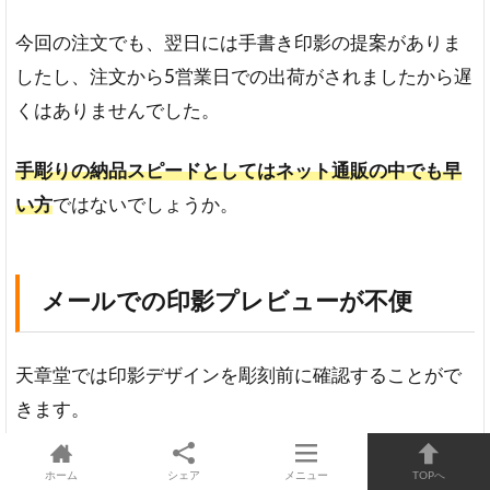
今回の注文でも、翌日には手書き印影の提案がありま
したし、注文から5営業日での出荷がされましたから遅
くはありませんでした。
手彫りの納品スピードとしてはネット通販の中でも早
い方
ではないでしょうか。
メールでの印影プレビューが不便
天章堂では印影デザインを彫刻前に確認することがで
きます。
それ自体は便利で良いところではあるのですが、提案
ホーム
シェア
メニュー
TOPへ