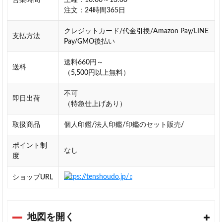
注文：24時間365日
の
評
クレジットカード/代金引換/Amazon Pay/LINE
価
支払方法
Pay/GMO後払い
レ
ビ
送料660円～
ュ
送料
（5,500円以上無料）
ー
高
不可
即日出荷
品
（特急仕上げあり）
質
な
取扱商品
個人印鑑/法人印鑑/印鑑のセット販売/
印
材
ポイント制
なし
度
手
書
https://tenshoudo.jp/
ショップURL
き
文
字
が
地図を開く
素