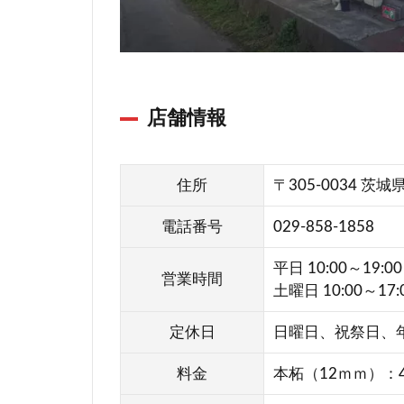
谷
イー
アス
つく
ば店
店舗情報
印
晶
堂
住所
〒305-0034 茨
方
電話番号
029-858-1858
円
堂
平日 10:00～19:00
営業時間
はん
土曜日 10:00～17:
こ屋
つく
定休日
日曜日、祝祭日、
ば
料金
本柘（12ｍｍ）：4
45DC