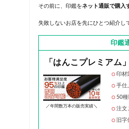
その前に、印鑑を
ネット通販で購入
失敗しないお店を先にひとつ紹介し
印鑑
「はんこプレミアム
印材
手仕
50
／年間数万本の販売実績＼
注文
旧字