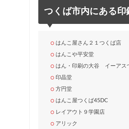
ば
つくば市内にある印
市
内
に
あ
る
はんこ屋さん２１つくば店
印
はんこや平安堂
鑑
店
はん・印刷の大谷 イーアス
一
覧
印晶堂
は
方円堂
ん
はんこ屋つくば45DC
こ
屋
レイアウト９学園店
さ
ん
アリック