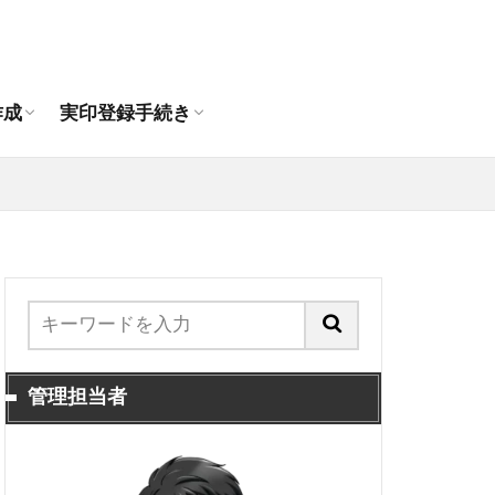
作成おすすめ通販店
印の違いは？
印鑑作成
人の印鑑作成
登録できる印鑑
代理人申請手順
抹消手続き
引っ越し時の印鑑登録手続き
作成
実印登録手続き
作成おすすめ通販店
印の違いは？
印鑑作成
人の印鑑作成
登録できる印鑑
代理人申請手順
抹消手続き
引っ越し時の印鑑登録手続き
管理担当者