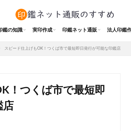
角印の正しい押し方
訂正印・捨印の使い方
認印とシャチハタの違い
印鑑をまっすぐ押す方法
結婚後の印鑑購入
作成場所
実印の相場
書体の種類
素材の種類
おすすめの大きさ
はんこプレミアムレビュー
はんこdeハンコレビュー
天章堂レビュー
印鑑の匠ドットコムレビュー
ハンコヤドットコムレビュー
Sirusiレビュー
法人印鑑
角印と認
自治会の
NPO法
印鑑の知識
実印作成
印鑑ネット通販
法人印鑑
角印の正しい押し方
訂正印・捨印の使い方
認印とシャチハタの違い
印鑑をまっすぐ押す方法
結婚後の印鑑購入
作成場所
実印の相場
書体の種類
素材の種類
おすすめの大きさ
はんこプレミアムレビュー
はんこdeハンコレビュー
天章堂レビュー
印鑑の匠ドットコムレビュー
ハンコヤドットコムレビュー
Sirusiレビュー
法人印鑑
角印と認
自治会の
NPO法
スピード仕上げもOK！つくば市で最短即日発行が可能な印鑑店
OK！つくば市で最短即
鑑店