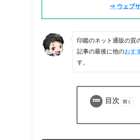
⇒ ウェブ
印鑑のネット通販の質
記事の最後に他の
おす
す。
目次
1
つ
く