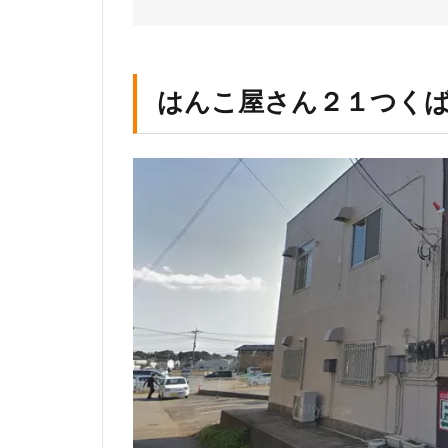
２
１
つ
く
はんこ屋さん２１つく
ば
店
は
ん
こ
や
平
安
堂
は
ん・
印刷
の大