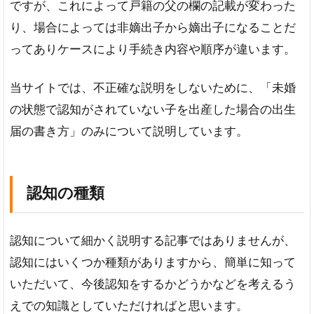
未婚
ですが、これによって戸籍の父の欄の記載が変わった
状態
り、場合によっては非嫡出子から嫡出子になることだ
の子
（非
ってありケースにより手続き内容や順序が違います。
嫡出
子）
当サイトでは、不正確な説明をしないために、「未婚
の入
る戸
の状態で認知がされていない子を出産した場合の出生
籍の
届の書き方」のみについて説明しています。
パタ
ーン
3
認知の種類
未
婚
の
シ
認知について細かく説明する記事ではありませんが、
ン
認知にはいくつか種類がありますから、簡単に知って
グ
ル
いただいて、今後認知をするかどうかなどを考えるう
マ
えでの知識としていただければと思います。
ザ