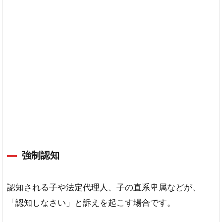
本
事
項
は
変
わ
ら
ず
5
未
婚
の
場
合
強制認知
の
出
生
認知される子や法定代理人、子の直系卑属などが、
届
「認知しなさい」と訴えを起こす場合です。
の
書