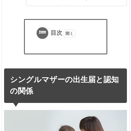
目次
1
シ
ン
グ
ル
シングルマザーの出生届と認知
マ
ザ
の関係
ー
の
出
生
届
と
認