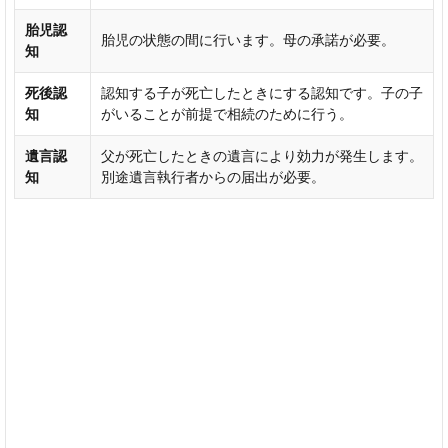
生年
胎児認
月日
胎児の状態の間に行います。母の承諾が必要。
知
の欄
本
死後認
認知する子が死亡したときにする認知です。子の子
籍
知
がいることが前提で相続のために行う。
欄
遺言認
父が死亡したときの遺言により効力が発生します。
そ
知
別途遺言執行者からの届出が必要。
の
他
欄
届
出
人
4
そ
の
他
の
基