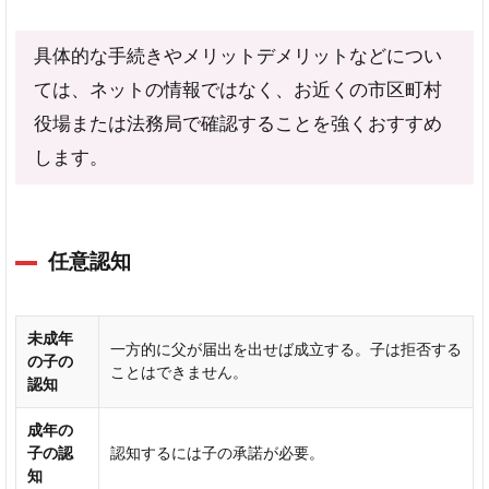
ー
の
具体的な手続きやメリットデメリットなどについ
出
生
ては、ネットの情報ではなく、お近くの市区町村
届
役場または法務局で確認することを強くおすすめ
の
書
します。
き
方
父
母
任意認知
と
の
続
未成年
一方的に父が届出を出せば成立する。子は拒否する
き
の子の
ことはできません。
柄
認知
欄
成年の
父母
子の認
認知するには子の承諾が必要。
の氏
知
名・