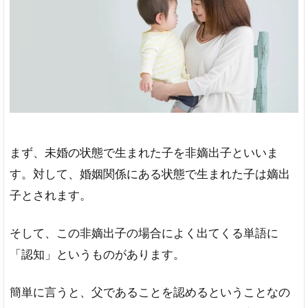
知
の
関
係
認
知
の
種
類
まず、未婚の状態で生まれた子を非嫡出子といいま
任
す。対して、婚姻関係にある状態で生まれた子は嫡出
意
認
子とされます。
知
強
そして、この非嫡出子の場合によく出てくる単語に
制
「認知」というものがあります。
認
知
簡単に言うと、父であることを認めるということなの
2