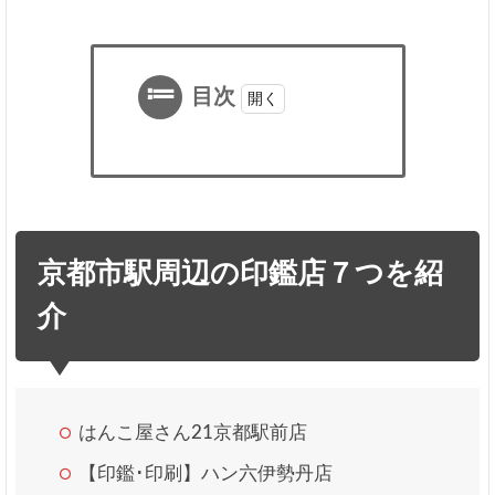
目次
1
京
都
市
駅
京都市駅周辺の印鑑店７つを紹
周
辺
介
の
印
鑑
店
７
はんこ屋さん21京都駅前店
つ
を
【印鑑･印刷】ハン六伊勢丹店
紹