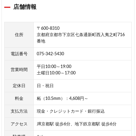
タ
店舗情報
ー
ミ
ニ
ッ
〒600-8310
ト
住所
京都府京都市下京区七条通新町西入夷之町716
京
番地
都
ヨ
電話番号
075-342-5430
ド
バ
平日10:00～19:00
営業時間
シ
土曜日10:00～17:00
店
定休日
日・祝日
第
一
料金
柘（10.5mm）：4,608円～
印
房
支払方法
現金・クレジットカード・銀行振込
肥
アクセス
JR京都駅 徒歩6分、地下鉄京都駅 徒歩6分
田
弘