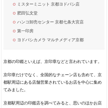
介
ミスターミニット 京都ヨドバシ店
はん
肥田弘文堂
こ屋
ハンコ卸売センター 京都七条大宮店
さん
21
第一印房
京都
駅前
ヨドバシカメラ マルチメディア京都
店
（即
日あ
り）
京都の印鑑といえば、京印章などと言われています。
ハ
ン
京印章だけでなく、全国的なチェーン店も含めて、京
コ
卸
都駅周辺にある店舗営業されているお店を中心に集め
売
てみました。
セ
ン
タ
京都駅周辺の印鑑店を調べてみると、思いのほかお店
ー