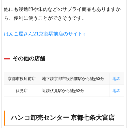
都
駅
他にも浸透印や朱肉などのサプライ商品もありますか
周
ら、便利に使うことができそうです。
辺
に
対
はんこ屋さん21京都駅前店のサイト
応
の
お
す
その他の店舗
す
め
の
京都市役所前店
地下鉄京都市役所前駅から徒歩3分
地図
ネ
ッ
伏見店
近鉄伏見駅から徒歩2分
地図
ト
通
販
は
ハンコ卸売センター 京都七条大宮店
ん
こ