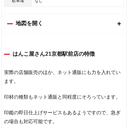
駐車場
なし
文
堂
ヨ
ド
地図を開く
バ
シ
カ
メ
ラ
はんこ屋さん21京都駅前店の特徴
マ
ル
チ
実際の店舗販売のほか、ネット通販にも力を入れてい
メ
ます。
デ
ィ
ア
印材の種類もネット通販と同程度にそろっています。
京
都
印鑑の即日仕上げサービスもあるようですので、急ぎ
2
の場合も対応可能です。
京