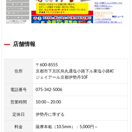
店舗情報
〒600-8555
住所
京都市下京区烏丸通塩小路下ル東塩小路町
ジェイアール京都伊勢丹10F
電話番号
075-342-5006
営業時間
10:00～20:00
定休日
伊勢丹に準ずる
料金
薩摩本柘（10.5mm）：5,000円～