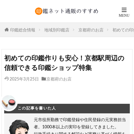
印鑑総合情報
地域別印鑑店
京都府のお店
初めての印
初めての印鑑作りも安心！京都駅周辺の
信頼できる印鑑ショップ特集
2025年3月25日
京都府のお店
この記事を書いた人
元市役所勤務で印鑑登録や住民登録の元実務担当
者。1000本以上の実印を登録してきました。