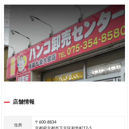
プ
レ
ミ
ア
ム
天
章
堂
Sirusi
店舗情報
〒600-8834
住所
京都府京都市下京区和気町12-5