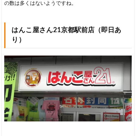
の数は多くはないようですね。
京
都
七
条
大
はんこ屋さん21京都駅前店（即日あ
宮
り）
店
【印
鑑･
印
刷】
ハン
六伊
勢丹
店
（即
日あ
り）
ミ
ス