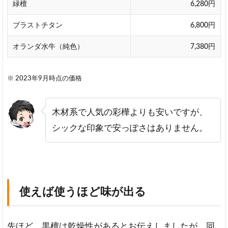
そ
緑檀
6,280円
れ
ほ
ブラストチタン
6,800円
ど
重
オランダ水牛（純色）
7,380円
く
は
な
※ 2023年9月時点の価格
い
5
木材系で人気の彩樺よりも安いですが、
黒
シックな印象で安っぽさはありません。
檀
印
鑑
は
朱
肉
使えば使うほど味が出る
を
ふ
き
取
先ほど、黒檀は乾燥性があるとお伝えしましたが、同