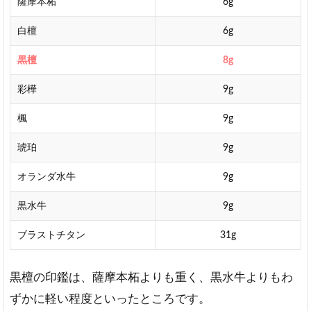
薩摩本柘
6g
白檀
6g
黒檀
8g
彩樺
9g
楓
9g
琥珀
9g
オランダ水牛
9g
黒水牛
9g
ブラストチタン
31g
黒檀の印鑑は、薩摩本柘よりも重く、黒水牛よりもわ
ずかに軽い程度といったところです。