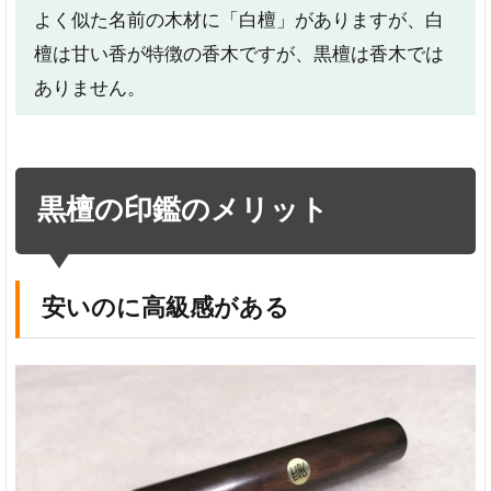
あ
よく似た名前の木材に「白檀」がありますが、白
る
檀は甘い香が特徴の香木ですが、黒檀は香木では
の
で
ありません。
欠
け
に
く
い
黒檀の印鑑のメリット
虫
に
食
わ
安いのに高級感がある
れ
に
く
い
3
黒
檀