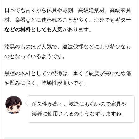
が
日本でも古くから仏具や彫刻、高級建築材、高級家具
あ
る
材、楽器などに使われることが多く、海外でも
ギター
使
などの材料としても人気
があります。
え
ば
漆黒のものほど人気で、違法伐採などにより希少なも
使
う
のとなっているようです。
ほ
ど
黒檀の木材としての特徴は、重くて硬度が高いため傷
味
が
や凹みに強く、乾燥性が高いです。
出
る
耐久性が高く、乾燥にも強いので家具や
硬
く
楽器に使用されるのもうなずけますね。
耐
久
製
が