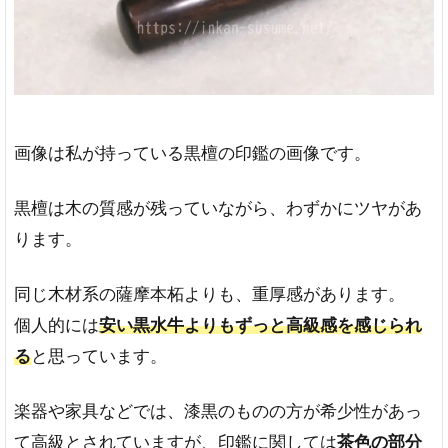
の
印
鑑
の
デ
メ
リ
画像は私が持っている黒檀の印鑑の画像です。
ッ
ト
黒檀は木の質感が残っていながら、わずかにツヤがあ
彩
樺
ります。
ほ
ど
同じ木材系の薩摩本柘よりも、重厚感があります。
水
分
個人的には
安い黒水牛よりもずっと高級感を感じられ
に
る
と思っています。
強
く
は
楽器や家具などでは、漆黒のものの方が希少性があっ
な
て高級とされていますが、印鑑に関しては
茶色の部分
い