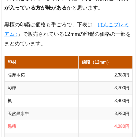
が入っている方が味がある
かと思います。
ピ
ア
ノ
黒檀の印鑑は価格も手ごろで、下表は「
はんこプレミ
の
アム
」で販売されている12mmの印鑑の価格の一部を
よ
う
まとめています。
な
漆
黒
印材
値段（12mm）
で
は
薩摩本柘
2,380円
な
い
彩樺
3,700円
4
楓
3,400円
黒
檀
天然黒水牛
3,980円
印
鑑
黒檀
4,280円
は