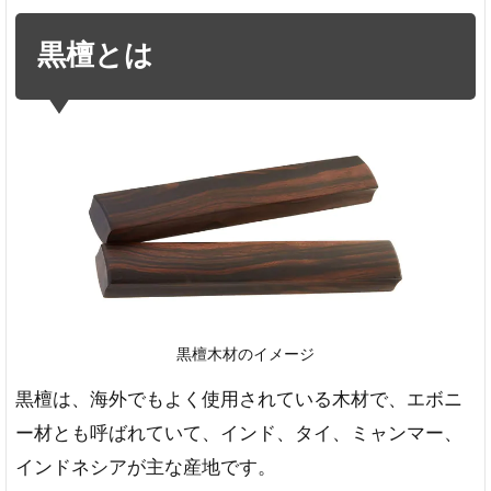
と
は
黒檀とは
2
黒
檀
の
印
鑑
の
メ
リ
ッ
ト
安
黒檀木材のイメージ
い
の
黒檀は、海外でもよく使用されている木材で、エボニ
に
ー材とも呼ばれていて、インド、タイ、ミャンマー、
高
級
インドネシアが主な産地です。
感