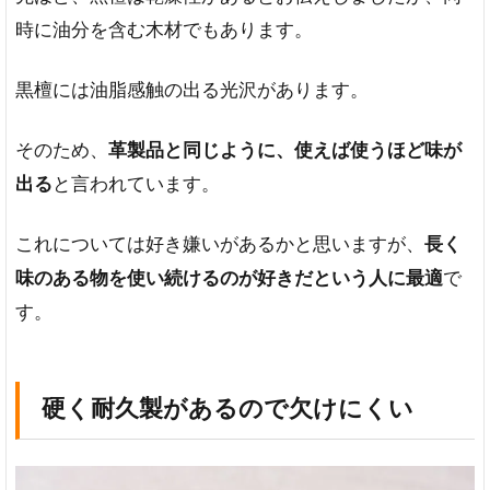
り
時に油分を含む木材でもあります。
保
管
す
黒檀には油脂感触の出る光沢があります。
る
の
そのため、
革製品と同じように、使えば使うほど味が
が
基
出る
と言われています。
本
6
これについては好き嫌いがあるかと思いますが、
長く
黒檀
味のある物を使い続けるのが好きだという人に最適
で
の値
段相
す。
場
は？
7
硬く耐久製があるので欠けにくい
ま
と
め