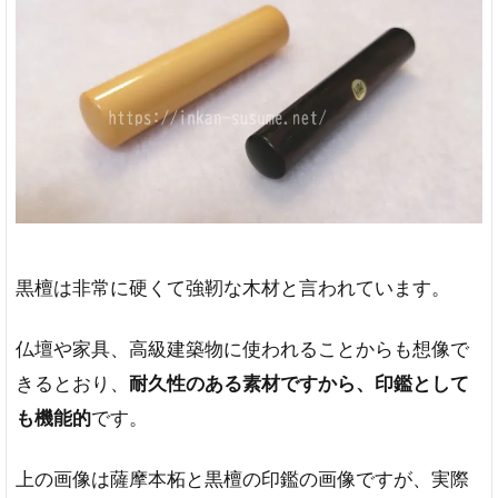
8
黒
檀
印
鑑
の
購
入
な
ら
は
ん
黒檀は非常に硬くて強靭な木材と言われています。
こ
プ
レ
仏壇や家具、高級建築物に使われることからも想像で
ミ
きるとおり、
耐久性のある素材ですから、印鑑として
ア
ム
も機能的
です。
が
お
上の画像は薩摩本柘と黒檀の印鑑の画像ですが、実際
す