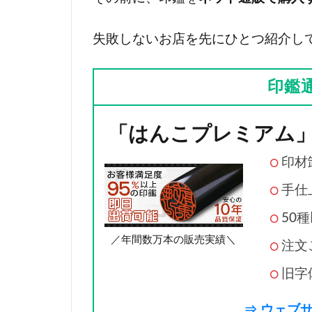
失敗しないお店を先にひとつ紹介し
印鑑
「はんこプレミアム
印材
手仕
50
／年間数万本の販売実績＼
注文
旧字
⇒ ウェブ