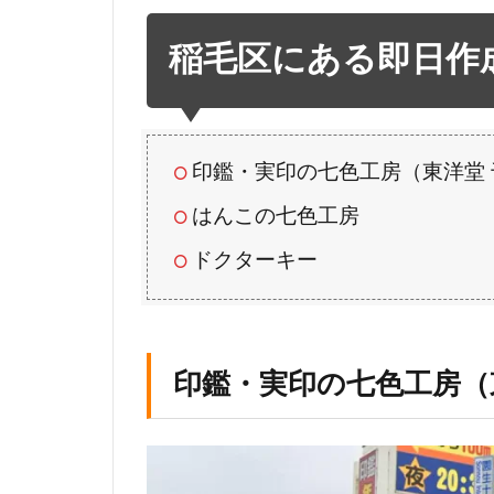
毛
区
稲毛区にある即日作
に
あ
る
即
日
印鑑・実印の七色工房（東洋堂
作
はんこの七色工房
成
対
ドクターキー
応
の
印
鑑
印鑑・実印の七色工房（
販
売
店
印