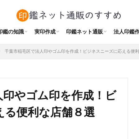
角印の正しい押し方
訂正印・捨印の使い方
認印とシャチハタの違い
印鑑をまっすぐ押す方法
結婚後の印鑑購入
作成場所
実印の相場
書体の種類
素材の種類
おすすめの大きさ
はんこプレミアムレビュー
はんこdeハンコレビュー
天章堂レビュー
印鑑の匠ドットコムレビュー
ハンコヤドットコムレビュー
Sirusiレビュー
法人印鑑
角印と認
自治会の
NPO法
印鑑の知識
実印作成
印鑑ネット通販
法人印鑑
角印の正しい押し方
訂正印・捨印の使い方
認印とシャチハタの違い
印鑑をまっすぐ押す方法
結婚後の印鑑購入
作成場所
実印の相場
書体の種類
素材の種類
おすすめの大きさ
はんこプレミアムレビュー
はんこdeハンコレビュー
天章堂レビュー
印鑑の匠ドットコムレビュー
ハンコヤドットコムレビュー
Sirusiレビュー
法人印鑑
角印と認
自治会の
NPO法
千葉市稲毛区で法人印やゴム印を作成！ビジネスニーズに応える便
人印やゴム印を作成！ビ
える便利な店舗８選