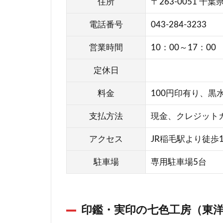
住所
〒263-0051 千
ド
ク
電話番号
043-284-3233
タ
ー
営業時間
10：00～17：00
キ
定休日
ー
2
料金
100円印有り、黒水
稲毛
支払方法
現金、クレジット
区に
ある
アクセス
JR稲毛駅より徒歩1
手彫
り仕
駐車場
専用駐車場5台
上
げ・
その
他の
印鑑・実印の七色工房（東洋
印鑑