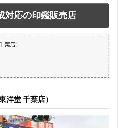
成対応の印鑑販売店
 千葉店）
東洋堂 千葉店）