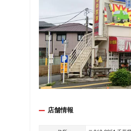
鑑・
実印
の七
色工
房
（東
洋堂
千葉
店）
は
ん
こ
の
七
店舗情報
色
工
房