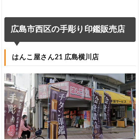
売
店
（有）
久保木
広島市西区の手彫り印鑑販売店
ゴム印
商会
み
さ
はんこ屋さん21 広島横川店
さ
印
房
（有）
村章
4
広
島
市
西
区