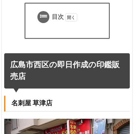
目次
1
広
島
市
西
広島市西区の即日作成の印鑑販
区
の
売店
即
日
作
成
名刺屋 草津店
の
印
鑑
販
売