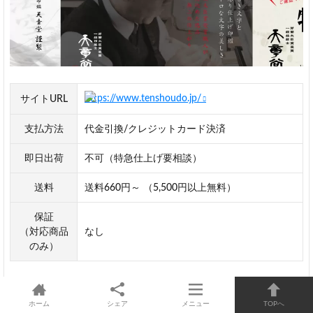
https://www.tenshoudo.jp/
サイトURL
支払方法
代金引換/クレジットカード決済
即日出荷
不可（特急仕上げ要相談）
送料
送料660円～ （5,500円以上無料）
保証
（対応商品
なし
のみ）
手書き文字・手彫りの本格派印鑑店の通販ショップで
ホーム
シェア
メニュー
TOPへ
す。