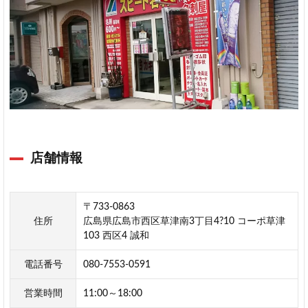
店
名
刺
屋
草
津
店
2
広
島
店舗情報
市
西
区
〒733-0863
の
住所
広島県広島市西区草津南3丁目4?10 コーポ草津
手
103 西区4 誠和
彫
り
電話番号
080-7553-0591
印
鑑
営業時間
11:00～18:00
販