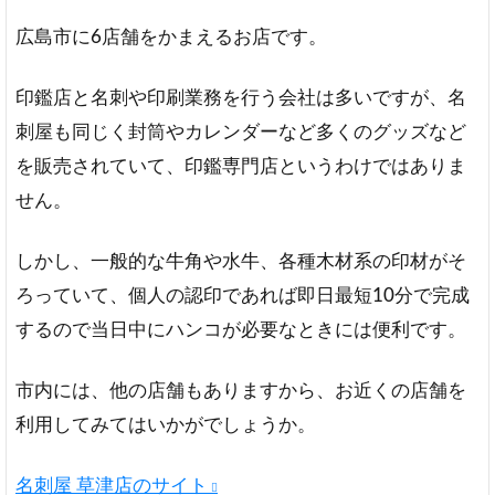
庚
午
広島市に6店舗をかまえるお店です。
店
（株）
印鑑店と名刺や印刷業務を行う会社は多いですが、名
みんな
刺屋も同じく封筒やカレンダーなど多くのグッズなど
のはん
こ屋
を販売されていて、印鑑専門店というわけではありま
3
せん。
そ
の
しかし、一般的な牛角や水牛、各種木材系の印材がそ
他
広
ろっていて、個人の認印であれば即日最短10分で完成
島
するので当日中にハンコが必要なときには便利です。
市
西
区
市内には、他の店舗もありますから、お近くの店舗を
の
利用してみてはいかがでしょうか。
印
鑑
販
名刺屋 草津店のサイト