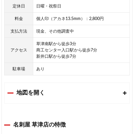
売
定休日
日曜・祝祭日
店
料金
個人印（アカネ13.5mm）：2,800円
は
ん
支払方法
現金、その他調査中
こ
屋
草津南駅から徒歩3分
さ
アクセス
商工センター入口駅から徒歩7分
ん
新井口駅から徒歩7分
21
広
駐車場
あり
島
横
川
店
地図を開く
キ
タ
ヤ
マ
印
名刺屋 草津店の特徴
房