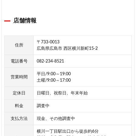
周
辺
に
店舗情報
対
応
の
お
〒733-0013
住所
す
広島県広島市 西区横川新町15-2
す
め
電話番号
082-234-8521
の
ネ
平日/9:00～19:00
営業時間
ッ
土曜/9:00～17:00
ト
通
定休日
日曜日、祝祭日、年末年始
販
料金
調査中
は
ん
支払方法
現金、その他調査中
こ
プ
横川一丁目駅出口から徒歩約6分
レ