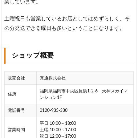
業しています。
鑑
素
土曜祝日も営業しているお店としてはめずらしく、そ
材
の分発送できる曜日も多いということになります。
手
彫
り
未
ショップ概要
対
応
こ
だ
販売会社
真通株式会社
わ
り
福岡県福岡市中央区長浜1-2-6 天神スカイマ
住所
ンション1F
2
ハ
電話番号
0120-935-330
ン
コ
平日 10:00～18:00
マ
営業時間
土曜 10:00～17:00
ン
祝日 12:00～17:00