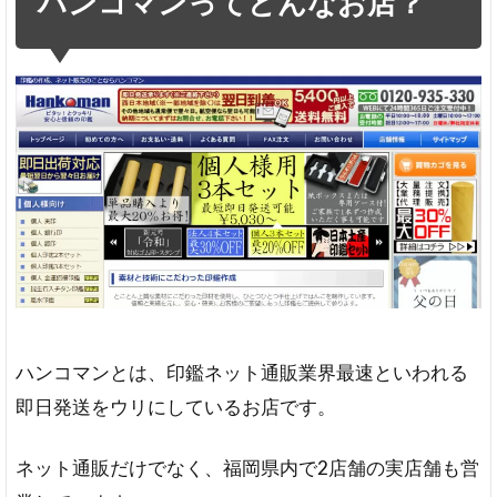
ハンコマンってどんなお店？
んな
お
店？
シ
ョ
ッ
プ
概
要
取
り
扱
い
書
体
ハンコマンとは、印鑑ネット通販業界最速といわれる
取
即日発送をウリにしているお店です。
り
扱
ネット通販だけでなく、福岡県内で2店舗の実店舗も営
い
印