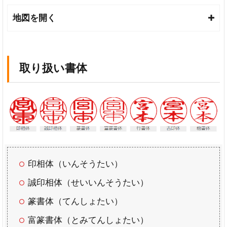
送
時
地図を開く
の
梱
包
が
取り扱い書体
雑
印
面
の
仕
上
が
り
が
印相体（いんそうたい）
き
誠印相体（せいいんそうたい）
れ
い
篆書体（てんしょたい）
で
な
富篆書体（とみてんしょたい）
か