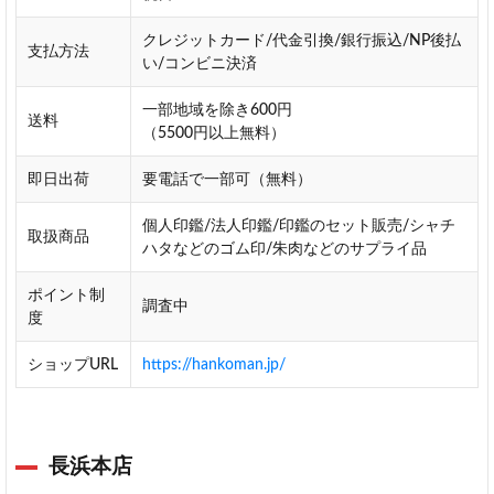
の
評
クレジットカード/代金引換/銀行振込/NP後払
支払方法
価
い/コンビニ決済
レ
ビ
一部地域を除き600円
送料
ュ
（5500円以上無料）
ー
即日出荷
要電話で一部可（無料）
注
文
個人印鑑/法人印鑑/印鑑のセット販売/シャチ
か
取扱商品
ハタなどのゴム印/朱肉などのサプライ品
ら
出
ポイント制
荷
調査中
度
ま
で
ショップURL
https://hankoman.jp/
が
非
常
に
長浜本店
早
い