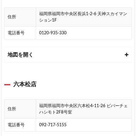
他
福岡県福岡市中央区長浜1-2-6 天神スカイマン
社
住所
ション1F
に
は
電話番号
0120-935-330
な
い
ユ
ニ
地図を開く
ー
ク
な
素
六本松店
材
ラ
イ
ン
福岡県福岡市中央区六本松4-11-26 ビバーチェ
住所
ナ
ハシモト2F8号室
ッ
プ
電話番号
092-717-5155
配