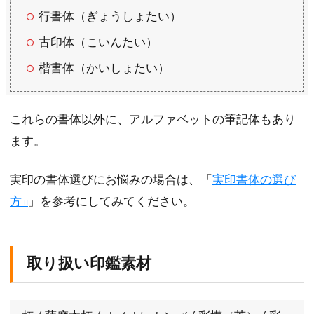
っ
行書体（ぎょうしょたい）
た
古印体（こいんたい）
3
楷書体（かいしょたい）
ハン
コマ
ンを
利用
これらの書体以外に、アルファベットの筆記体もあり
した
ます。
私の
感想
【体
実印の書体選びにお悩みの場合は、「
実印書体の選び
験
方
」を参考にしてみてください。
談】
取り扱い印鑑素材