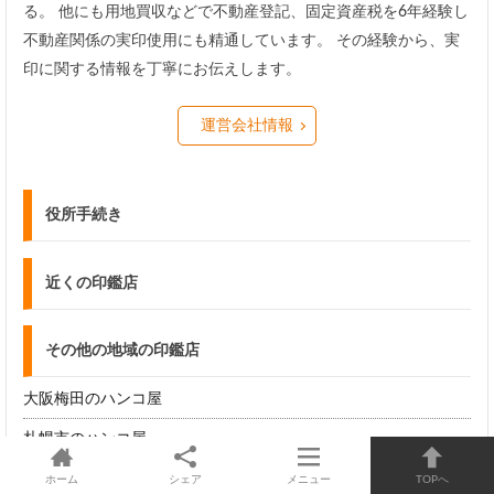
る。 他にも用地買収などで不動産登記、固定資産税を6年経験し
不動産関係の実印使用にも精通しています。 その経験から、実
印に関する情報を丁寧にお伝えします。
運営会社情報
役所手続き
近くの印鑑店
その他の地域の印鑑店
大阪梅田のハンコ屋
札幌市のハンコ屋
名古屋市のハンコ屋
ホーム
シェア
メニュー
TOPへ