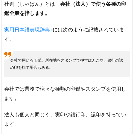
社判（しゃばん）とは、
法
会社（法人）で使う各種の印
人
鑑全般を指します。
認
印
実用日本語表現辞典
には次のように記載されていま
割
す。
印・
契印
各
会社で用いる印鑑。所在地をスタンプで押すはんこや、銀行の認
種
ゴ
め印を指す場合もある。
ム
印
会社では業務で様々な種類の印鑑やスタンプを使用し
3
ます。
社判
（社
版）
法人も個人と同じく、実印や銀行印、認印を持ってい
購入
のポ
ます。
イン