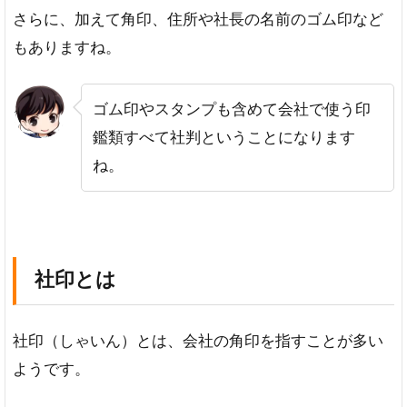
ト
さらに、加えて角印、住所や社長の名前のゴム印など
4
もありますね。
社判
（社
版）
ゴム印やスタンプも含めて会社で使う印
にお
すす
鑑類すべて社判ということになります
めの
ね。
素材
チ
タ
ン
彩
社印とは
樺
5
社印（しゃいん）とは、会社の角印を指すことが多い
社判
（社
ようです。
版）
にお