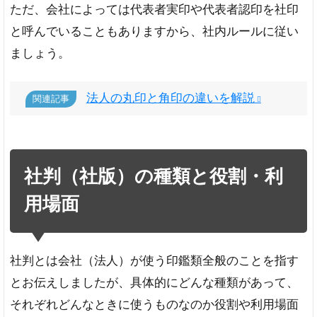
ただ、会社によっては代表者実印や代表者認印を社印
すす
めの
と呼んでいることもありますから、社内ルールに従い
書体
ましょう。
古
印
体
法人の丸印と角印の違いを解説
関連記事
隷
書
体
社判（社版）の種類と役割・利
6
社判
用場面
（社
版）
はセ
ット
社判とは会社（法人）が使う印鑑類全般のことを指す
購入
がお
とお伝えしましたが、具体的にどんな種類があって、
得
それぞれどんなときに使うものなのか役割や利用場面