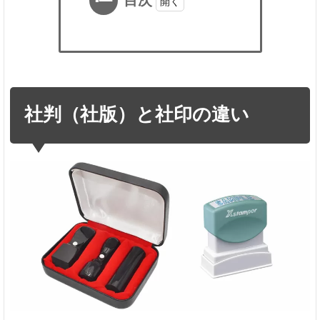
目次
1
社判
（社
版）
と社
社判（社版）と社印の違い
印の
違い
社
判
と
は
社
印
と
は
2
社判