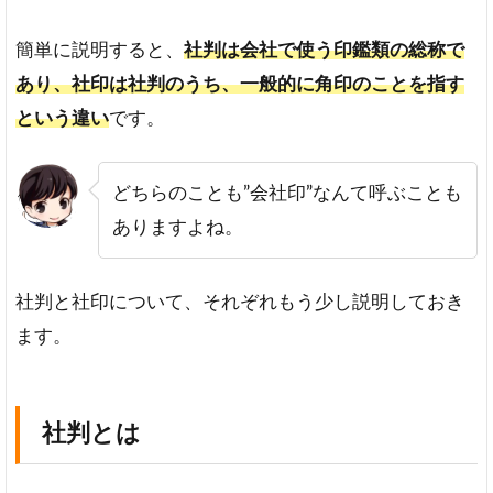
（社
版）
簡単に説明すると、
社判は会社で使う印鑑類の総称で
の種
あり、社印は社判のうち、一般的に角印のことを指す
類と
役
という違い
です。
割・
利用
場面
どちらのことも”会社印”なんて呼ぶことも
代
ありますよね。
表
者
印
社判と社印について、それぞれもう少し説明しておき
角
ます。
印
法
人
銀
社判とは
行
印