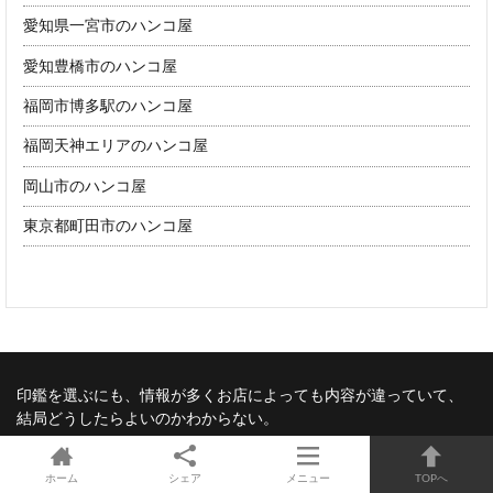
愛知県一宮市のハンコ屋
愛知豊橋市のハンコ屋
福岡市博多駅のハンコ屋
福岡天神エリアのハンコ屋
岡山市のハンコ屋
東京都町田市のハンコ屋
印鑑を選ぶにも、情報が多くお店によっても内容が違っていて、
結局どうしたらよいのかわからない。
印鑑登録や戸籍の届出の書き方を調べてみても、市役所のページ
では基本的な内容を少し書いているだけで、あなたの状況とは合
ホーム
シェア
メニュー
TOPへ