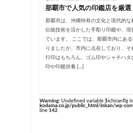
那覇市で人気の印鑑店を厳選
那覇市は、沖縄特有の文化と現代的な
伝統技術を活かした手彫り印鑑や、現
ています。 ここでは、那覇市内にある
りましたが、市内に点在しており、そ
行印はもちろん、ゴム印やシャチハタ
印や印鑑供養 […]
Warning
: Undefined variable $ichiranflg i
kodama.co.jp/public_html/inkan/wp-cont
line
142