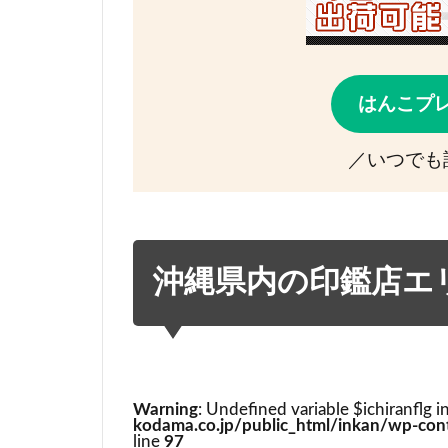
はんこプ
／いつでも
沖縄県内の印鑑店エ
Warning
: Undefined variable $ichiranflg i
kodama.co.jp/public_html/inkan/wp-cont
line
97