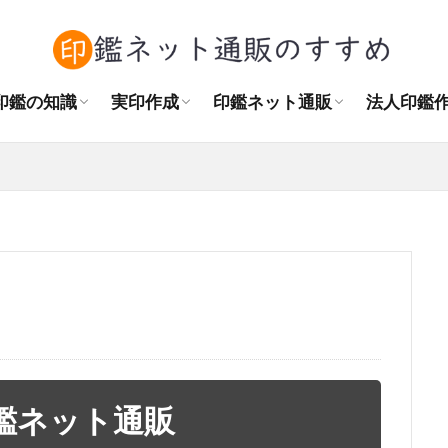
角印の正しい押し方
訂正印・捨印の使い方
認印とシャチハタの違い
印鑑をまっすぐ押す方法
結婚後の印鑑購入
作成場所
実印の相場
書体の種類
素材の種類
おすすめの大きさ
はんこプレミアムレビュー
はんこdeハンコレビュー
天章堂レビュー
印鑑の匠ドットコムレビュー
ハンコヤドットコムレビュー
Sirusiレビュー
法人印鑑
角印と認
自治会の
NPO法
印鑑の知識
実印作成
印鑑ネット通販
法人印鑑
角印の正しい押し方
訂正印・捨印の使い方
認印とシャチハタの違い
印鑑をまっすぐ押す方法
結婚後の印鑑購入
作成場所
実印の相場
書体の種類
素材の種類
おすすめの大きさ
はんこプレミアムレビュー
はんこdeハンコレビュー
天章堂レビュー
印鑑の匠ドットコムレビュー
ハンコヤドットコムレビュー
Sirusiレビュー
法人印鑑
角印と認
自治会の
NPO法
鑑ネット通販