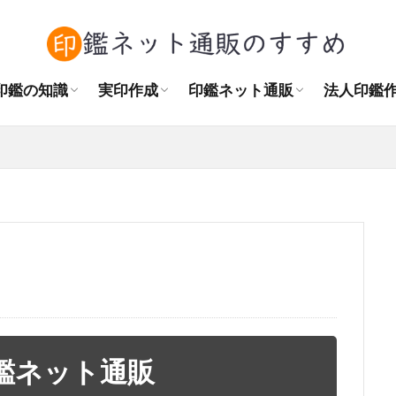
角印の正しい押し方
訂正印・捨印の使い方
認印とシャチハタの違い
印鑑をまっすぐ押す方法
結婚後の印鑑購入
作成場所
実印の相場
書体の種類
素材の種類
おすすめの大きさ
はんこプレミアムレビュー
はんこdeハンコレビュー
天章堂レビュー
印鑑の匠ドットコムレビュー
ハンコヤドットコムレビュー
Sirusiレビュー
法人印鑑
角印と認
自治会の
NPO法
印鑑の知識
実印作成
印鑑ネット通販
法人印鑑
角印の正しい押し方
訂正印・捨印の使い方
認印とシャチハタの違い
印鑑をまっすぐ押す方法
結婚後の印鑑購入
作成場所
実印の相場
書体の種類
素材の種類
おすすめの大きさ
はんこプレミアムレビュー
はんこdeハンコレビュー
天章堂レビュー
印鑑の匠ドットコムレビュー
ハンコヤドットコムレビュー
Sirusiレビュー
法人印鑑
角印と認
自治会の
NPO法
鑑ネット通販