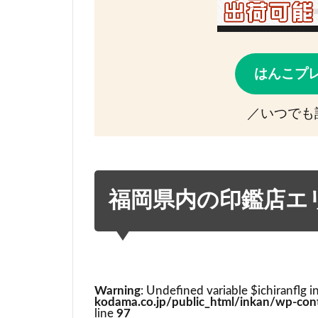
はんこプ
／いつでも
福岡県内の印鑑店エ
Warning
: Undefined variable $ichiranflg i
kodama.co.jp/public_html/inkan/wp-cont
line
97