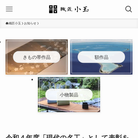
織匠小玉
お知らせ
きもの帯作品
額作品
小物製品
令和４年度「現代の名工」として表彰を