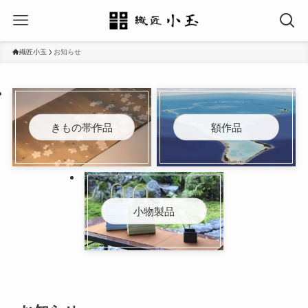
織匠小玉
お知らせ
きもの帯作品
額作品
小物製品